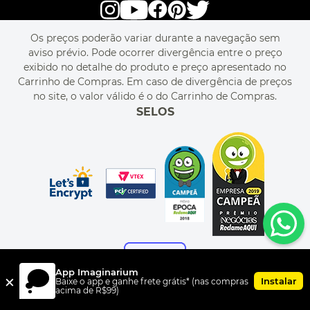
POLÍTICA DE PRIVACIDADE
LIVELO
MAPA DO SITE
PERGUNTAS FREQUENTES
FALE CONOSCO
REGULAMENTOS
Os preços poderão variar durante a navegação sem
MEU CADASTRO
aviso prévio. Pode ocorrer divergência entre o preço
MEU PEDIDO
exibido no detalhe do produto e preço apresentado no
CUPONS DE DESCONTO
Carrinho de Compras. Em caso de divergência de preços
no site, o valor válido é o do Carrinho de Compras.
SELOS
App Imaginarium
×
Instalar
Baixe o app e ganhe frete grátis* (nas compras
acima de R$99)