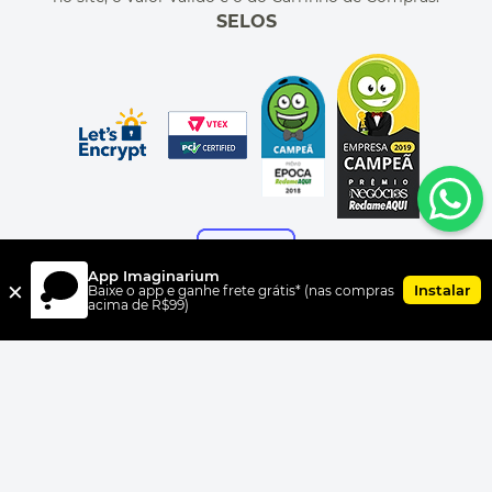
SELOS
App Imaginarium
×
Instalar
Baixe o app e ganhe frete grátis* (nas compras
acima de R$99)
FORMAS DE PAGAMENTO