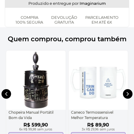
Produzido e entregue por
Imaginarium
COMPRA
DEVOLUÇÃO
PARCELAMENTO
100% SEGURA
GRATUITA
EM ATÉ 6X
Quem comprou, comprou também
Chopeira Manual Portátil
Caneco Termossensivel
Bom da Vida
Melhor Temperatura
R$
599
,
90
R$
89
,
90
6
x
R$ 99,98
sem juros
3
x
R$ 29,96
sem juros