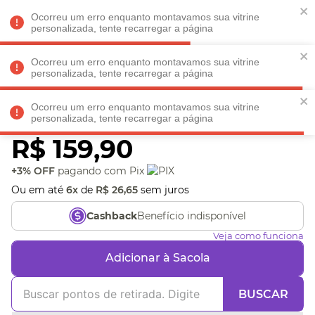
Faltam
R$ 198,90
para
O FRETE GRÁTIS*!
REGULAMENTO
Ocorreu um erro enquanto montavamos sua vitrine
personalizada, tente recarregar a página
Ocorreu um erro enquanto montavamos sua vitrine
personalizada, tente recarregar a página
Veja produtos perto de você! Informe seu CEP
Porta-Retrato Caixa
Ocorreu um erro enquanto montavamos sua vitrine
personalizada, tente recarregar a página
Cápsula Do Amor
R$
159
,
90
+3% OFF
pagando com Pix
Ou em até
6
x
de
R$
26
,
65
sem juros
Benefício indisponível
Cashback
Veja como funciona
Adicionar à Sacola
BUSCAR