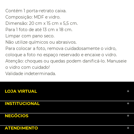
Contém 1 porta-retrato caixa.
Composição: MDF e vidro.
Dimensão: 20 cm x 15 cm x 5,5 cm.
Para 1 foto de até 13 cm x 18 cm.
Limpar com pano seco.
Não utilize químicos ou abrasivos.
Para colocar a foto, remova cuidadosamente o vidro,
coloque a foto no espaço reservado e encaixe o vidro.
Atenção: choques ou quedas podem danificá-lo. Manuseie
o vidro com cuidado!
Validade indeterminada.
LOJA VIRTUAL
+
INSTITUCIONAL
+
BLACK FRIDAY 2025
NEGÓCIOS
MARKETPLACE
+
NOSSA HISTÓRIA
COMO COMPRAR
ATENDIMENTO
TRABALHE CONOSCO
+
PGTO E POLÍTICA DE FRETE
SEJA UM FRANQUEADO
ENCONTRAR LOJAS