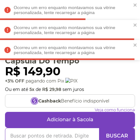
Faltam
R$ 198,90
para
O FRETE GRÁTIS*!
REGULAMENTO
Ocorreu um erro enquanto montavamos sua vitrine
personalizada, tente recarregar a página
Ocorreu um erro enquanto montavamos sua vitrine
personalizada, tente recarregar a página
Veja produtos perto de você! Informe seu CEP
Ocorreu um erro enquanto montavamos sua vitrine
Porta-Retrato Caixa
personalizada, tente recarregar a página
Cápsula Do Tempo
R$
149
,
90
+3% OFF
pagando com Pix
Ou em até
5
x
de
R$
29
,
98
sem juros
Benefício indisponível
Cashback
Veja como funciona
Adicionar à Sacola
BUSCAR