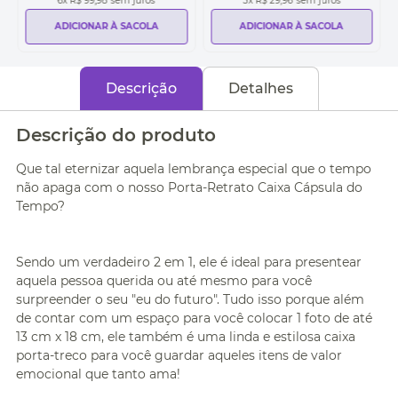
6
x
R$ 99,98
sem juros
3
x
R$ 29,96
sem juros
ADICIONAR À SACOLA
ADICIONAR À SACOLA
Descrição
Detalhes
Descrição do produto
Que tal eternizar aquela lembrança especial que o tempo
não apaga com o nosso Porta-Retrato Caixa Cápsula do
Tempo?
Sendo um verdadeiro 2 em 1, ele é ideal para presentear
aquela pessoa querida ou até mesmo para você
surpreender o seu "eu do futuro". Tudo isso porque além
de contar com um espaço para você colocar 1 foto de até
13 cm x 18 cm, ele também é uma linda e estilosa caixa
porta-treco para você guardar aqueles itens de valor
emocional que tanto ama!