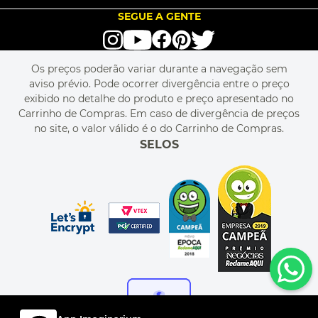
TROCA E DEVOLUÇÃO
LOVE BRANDS
BLOG
SEGUE A GENTE
TERMOS DE USO
alô alô IMG
SEJA REVENDEDOR
RASTREIE O SEU PEDIDO
POLÍTICA DE PRIVACIDADE
LIVELO
MAPA DO SITE
PERGUNTAS FREQUENTES
FALE CONOSCO
REGULAMENTOS
Os preços poderão variar durante a navegação sem
MEU CADASTRO
aviso prévio. Pode ocorrer divergência entre o preço
MEU PEDIDO
exibido no detalhe do produto e preço apresentado no
CUPONS DE DESCONTO
Carrinho de Compras. Em caso de divergência de preços
no site, o valor válido é o do Carrinho de Compras.
SELOS