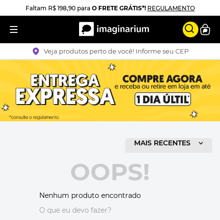
Faltam
R$ 198,90
para
O FRETE GRÁTIS*!
REGULAMENTO
Veja produtos perto de você! Informe seu CEP
ORDENAR POR
MAIS RECENTES
OOPS!
Nenhum produto encontrado
O que eu devo fazer?