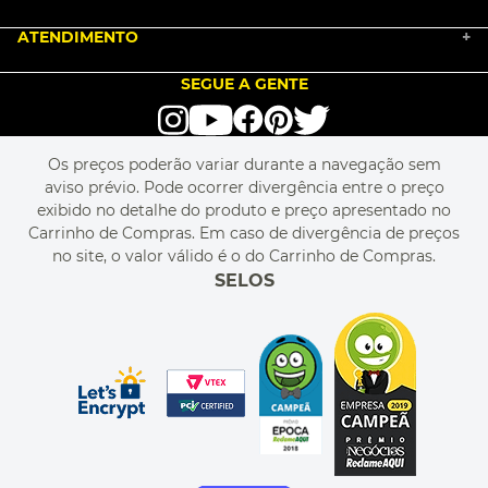
NOSSA HISTÓRIA
COMO COMPRAR
ATENDIMENTO
TRABALHE CONOSCO
+
PGTO E POLÍTICA DE FRETE
SEJA UM FRANQUEADO
ENCONTRAR LOJAS
TROCA E DEVOLUÇÃO
LOVE BRANDS
BLOG
SEGUE A GENTE
TERMOS DE USO
alô alô IMG
SEJA REVENDEDOR
RASTREIE O SEU PEDIDO
POLÍTICA DE PRIVACIDADE
LIVELO
MAPA DO SITE
PERGUNTAS FREQUENTES
FALE CONOSCO
REGULAMENTOS
Os preços poderão variar durante a navegação sem
MEU CADASTRO
aviso prévio. Pode ocorrer divergência entre o preço
MEU PEDIDO
exibido no detalhe do produto e preço apresentado no
CUPONS DE DESCONTO
Carrinho de Compras. Em caso de divergência de preços
no site, o valor válido é o do Carrinho de Compras.
SELOS