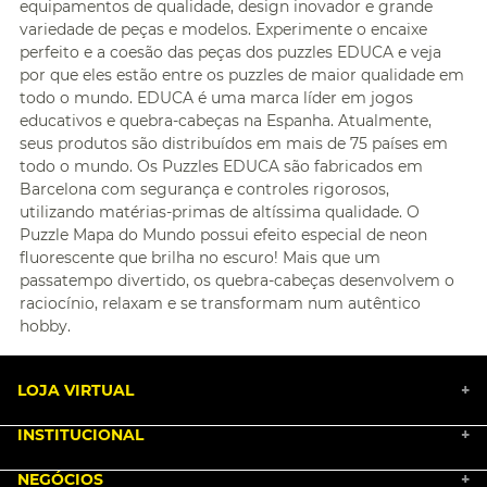
equipamentos de qualidade, design inovador e grande
variedade de peças e modelos. Experimente o encaixe
perfeito e a coesão das peças dos puzzles EDUCA e veja
por que eles estão entre os puzzles de maior qualidade em
todo o mundo. EDUCA é uma marca líder em jogos
educativos e quebra-cabeças na Espanha. Atualmente,
seus produtos são distribuídos em mais de 75 países em
todo o mundo. Os Puzzles EDUCA são fabricados em
Barcelona com segurança e controles rigorosos,
utilizando matérias-primas de altíssima qualidade. O
Puzzle Mapa do Mundo possui efeito especial de neon
fluorescente que brilha no escuro! Mais que um
passatempo divertido, os quebra-cabeças desenvolvem o
raciocínio, relaxam e se transformam num autêntico
hobby.
LOJA VIRTUAL
+
INSTITUCIONAL
+
BLACK FRIDAY 2025
NEGÓCIOS
MARKETPLACE
+