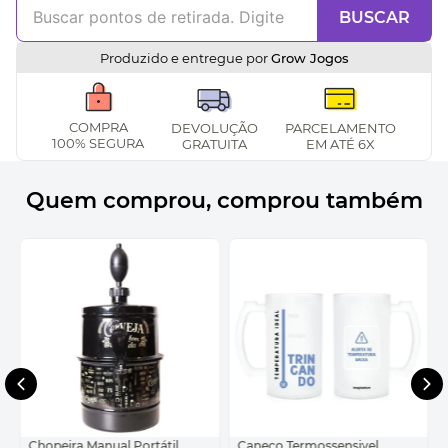
BUSCAR
Produzido e entregue por
Grow Jogos
COMPRA
DEVOLUÇÃO
PARCELAMENTO
100% SEGURA
GRATUITA
EM ATÉ 6X
Quem comprou, comprou também
Chopeira Manual Portátil
Caneco Termossensivel