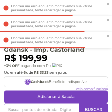
Faltam
R$ 198,90
para
O FRETE GRÁTIS*!
REGULAMENTO
Ocorreu um erro enquanto montavamos sua vitrine
personalizada, tente recarregar a página
Ocorreu um erro enquanto montavamos sua vitrine
personalizada, tente recarregar a página
Veja produtos perto de você! Informe seu CEP
Ocorreu um erro enquanto montavamos sua vitrine
Puzzle 1000 peças Old
personalizada, tente recarregar a página
Gdansk - Imp. Castorland
R$
199
,
99
+3% OFF
pagando com Pix
Ou em até
6
x
de
R$
33
,
33
sem juros
Benefício indisponível
Cashback
Veja como funciona
Adicionar à Sacola
BUSCAR