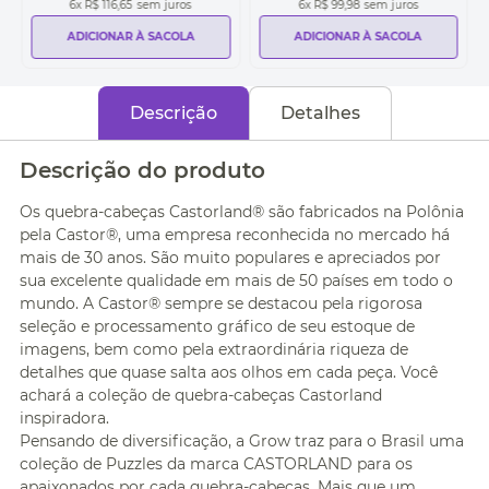
6
x
R$ 116,65
sem juros
6
x
R$ 99,98
sem juros
ADICIONAR À SACOLA
ADICIONAR À SACOLA
Descrição
Detalhes
Descrição do produto
Os quebra-cabeças Castorland® são fabricados na Polônia
pela Castor®, uma empresa reconhecida no mercado há
mais de 30 anos. São muito populares e apreciados por
sua excelente qualidade em mais de 50 países em todo o
mundo. A Castor® sempre se destacou pela rigorosa
seleção e processamento gráfico de seu estoque de
imagens, bem como pela extraordinária riqueza de
detalhes que quase salta aos olhos em cada peça. Você
achará a coleção de quebra-cabeças Castorland
inspiradora.
Pensando de diversificação, a Grow traz para o Brasil uma
coleção de Puzzles da marca CASTORLAND para os
apaixonados por cada quebra-cabeças. Mais que um