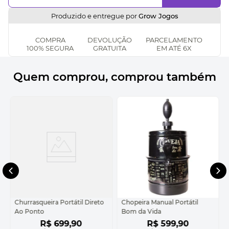
Produzido e entregue por
Grow Jogos
COMPRA
DEVOLUÇÃO
PARCELAMENTO
100% SEGURA
GRATUITA
EM ATÉ 6X
Quem comprou, comprou também
Churrasqueira Portátil Direto
Chopeira Manual Portátil
Ao Ponto
Bom da Vida
R$
699
,
90
R$
599
,
90