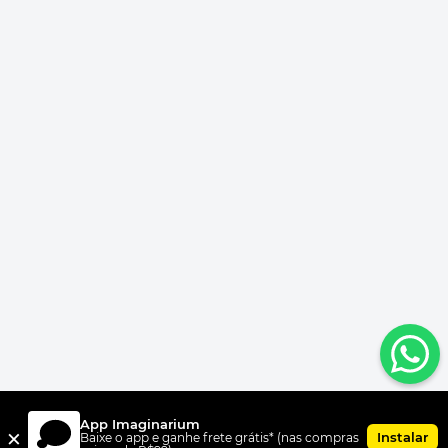
App Imaginarium
×
Instalar
Baixe o app e ganhe frete grátis* (nas compras