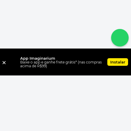
App Imaginarium
×
Instalar
Baixe o app e ganhe frete grátis* (nas compras
acima de R$99)