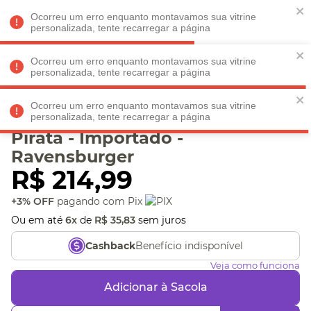
Faltam
R$ 198,90
para
O FRETE GRÁTIS*!
REGULAMENTO
Ocorreu um erro enquanto montavamos sua vitrine
personalizada, tente recarregar a página
Ocorreu um erro enquanto montavamos sua vitrine
personalizada, tente recarregar a página
Veja produtos perto de você! Informe seu CEP
Ocorreu um erro enquanto montavamos sua vitrine
Puzzle 1000 peças Vida de
personalizada, tente recarregar a página
Pirata - Importado -
Ravensburger
R$
214
,
99
+3% OFF
pagando com Pix
Ou em até
6
x
de
R$
35
,
83
sem juros
Benefício indisponível
Cashback
Veja como funciona
Adicionar à Sacola