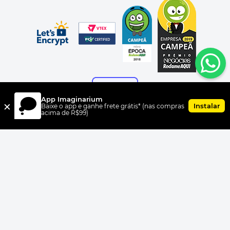
App Imaginarium
×
Instalar
Baixe o app e ganhe frete grátis* (nas compras
acima de R$99)
FORMAS DE PAGAMENTO