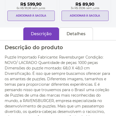
R$
599
,
90
R$
89
,
90
6
x
R$ 99,98
sem juros
3
x
R$ 29,96
sem juros
ADICIONAR À SACOLA
ADICIONAR À SACOLA
Descrição
Detalhes
Descrição do produto
Puzzle Importado Fabricante: Ravensburger Condição:
NOVO/ LACRADO Quantidade de peças: 1000 peças
Dimensões do puzzle montado: 68,0 X 48,0 cm
Diversificação. É isso que sempre buscamos oferecer para
os amantes de puzzles. Diferentes imagens, tamanhos e
temas para proporcionar diferentes experiências. E é
pensando nisso que trouxemos para o Brasil uma coleção
de Puzzles de uma das marcas mais reconhecidas do
mundo, a RAVENSBURGER, empresa especializada no
desenvolvimento de puzzles. Mais que um passatempo
divertido, os quebra-cabeças desenvolvem o raciocínio,