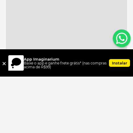
App Imaginarium
×
Instalar
Baixe o app e ganhe frete grátis* (nas compras
acima de R$99)