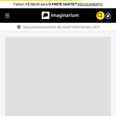
Faltam
R$ 198,90
para
O FRETE GRÁTIS*!
REGULAMENTO
Veja produtos perto de você! Informe seu CEP
procuramos por toda loja e
NÃO ACHAMOS A
SUA PÁGINA
! Tem certeza que é isso que você
realmente procura?
TENTE NOVAMENTE
OU
VOLTE PARA O INÍCIO
Ops, talvez você se interesse por