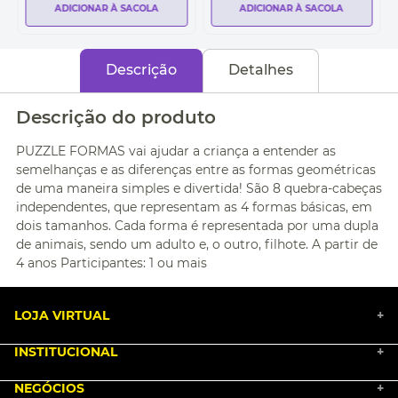
ADICIONAR À SACOLA
ADICIONAR À SACOLA
Descrição
Detalhes
Descrição do produto
PUZZLE FORMAS vai ajudar a criança a entender as
semelhanças e as diferenças entre as formas geométricas
de uma maneira simples e divertida! São 8 quebra-cabeças
independentes, que representam as 4 formas básicas, em
dois tamanhos. Cada forma é representada por uma dupla
de animais, sendo um adulto e, o outro, filhote. A partir de
4 anos Participantes: 1 ou mais
LOJA VIRTUAL
+
INSTITUCIONAL
+
BLACK FRIDAY 2025
NEGÓCIOS
MARKETPLACE
+