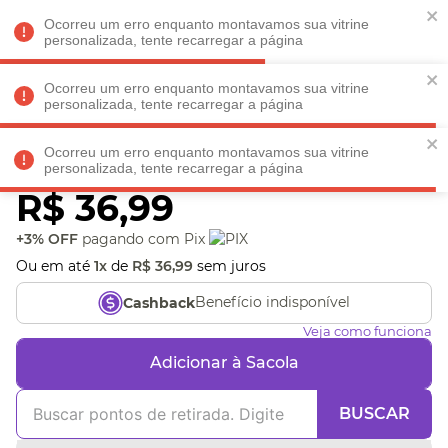
Faltam
R$ 198,90
para
O FRETE GRÁTIS*!
REGULAMENTO
Ocorreu um erro enquanto montavamos sua vitrine
personalizada, tente recarregar a página
Ocorreu um erro enquanto montavamos sua vitrine
personalizada, tente recarregar a página
Veja produtos perto de você! Informe seu CEP
Ocorreu um erro enquanto montavamos sua vitrine
Puzzle Formas
personalizada, tente recarregar a página
R$
36
,
99
+3% OFF
pagando com Pix
Ou em até
1
x
de
R$
36
,
99
sem juros
Benefício indisponível
Cashback
Veja como funciona
Adicionar à Sacola
BUSCAR