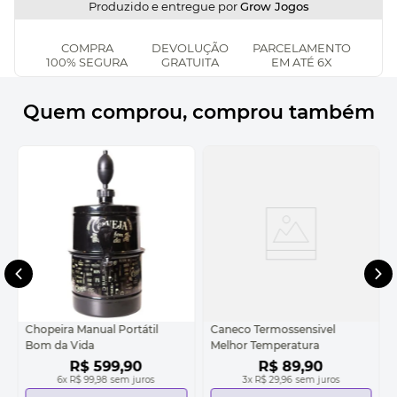
Produzido e entregue por
Grow Jogos
COMPRA
DEVOLUÇÃO
PARCELAMENTO
100% SEGURA
GRATUITA
EM ATÉ 6X
Quem comprou, comprou também
Chopeira Manual Portátil
Caneco Termossensivel
Bom da Vida
Melhor Temperatura
R$
599
,
90
R$
89
,
90
6
x
R$ 99,98
sem juros
3
x
R$ 29,96
sem juros