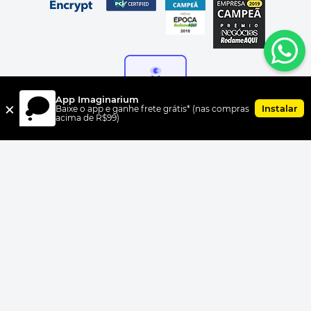
App Imaginarium
×
Instalar
Baixe o app e ganhe frete grátis* (nas compras
acima de R$99)
FORMAS DE PAGAMENTO
UNI.CO COMERCIO S/A, CNPJ 00.399.603/0010-07, Av Dr. Cardoso
de Melo, 1855 CEP 04548-005, Vila Olímpia, São Paulo, SP