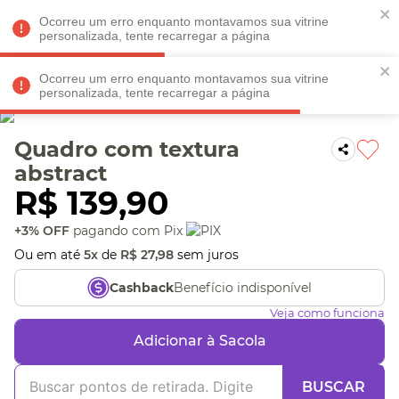
Faltam
R$ 198,90
para
O FRETE GRÁTIS*!
REGULAMENTO
Ocorreu um erro enquanto montavamos sua vitrine
personalizada, tente recarregar a página
Ocorreu um erro enquanto montavamos sua vitrine
personalizada, tente recarregar a página
Veja produtos perto de você! Informe seu CEP
Quadro com textura
abstract
R$
139
,
90
+3% OFF
pagando com Pix
Ou em até
5
x
de
R$
27
,
98
sem juros
Benefício indisponível
Cashback
Veja como funciona
Adicionar à Sacola
BUSCAR