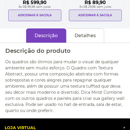
R$
599
,
90
R$
89
,
90
6
x
R$ 99,98
sem juros
3
x
R$ 29,96
sem juros
ADICIONAR À SACOLA
ADICIONAR À SACOLA
Descrição
Detalhes
Descrição do produto
Os quadros são ótimos para mudar o visual de qualquer
ambiente sem muito esforço. O Quadro com Textura
Abstract, possui uma composição abstrata com formas
sobrepostas e cores alegres para repaginar qualquer
ambiente, além de possuir uma textura tuffted que deixa
seu décor mais moderno e divertido. Dica Mind: Combine
com os outros quadros e painéis para criar sua gallery wall
exclusiva. Pode ser usado no hall de entrada, sala de estar,
quarto ou onde preferir.
LOJA VIRTUAL
+