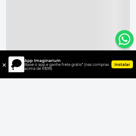
App Imaginarium
×
Instalar
Baixe o app e ganhe frete grátis* (nas compras
acima de R$99)