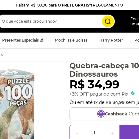
Faltam
R$ 199,90
para
O FRETE GRÁTIS*!
REGULAMENTO
 que você está procurando?
Enc
uma
Presentes Especiais 🎁
Mochilas e Bolsas
Harry Potter
Po
os
Quebra-cabeça 10
Dinossauros
R$
34
,
99
+3% OFF
pagando com Pix
Ou em até
1
x
de
R$
34
,
99
sem j
|
Com
Cashback
－
＋