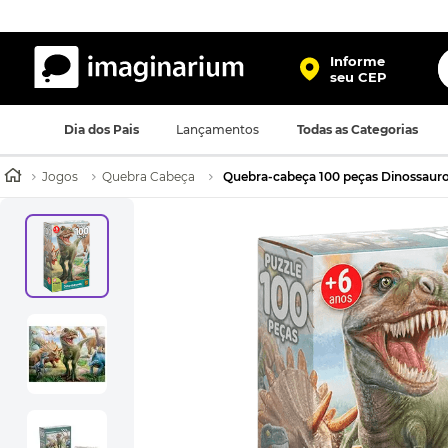
O
Informe
seu CEP
TERMOS MAIS BUSCADOS
Dia dos Pais
Lançamentos
Todas as Categorias
1
º
harry potter
2
º
bolsa
Jogos
Quebra Cabeça
Quebra-cabeça 100 peças Dinossaur
3
º
porta retrato
4
º
caneca
5
º
mochila
6
º
luminaria
7
º
necessaire
8
º
garrafa
9
º
friends