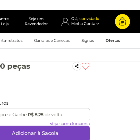
convidado
ontre
Seja um
 Loja
Revendedor
rta-retratos
Garrafas e Canecas
Signos
Ofertas
0 peças
uros
pre e Ganhe
R$ 5,25
de volta
Veja como funciona
Adicionar à Sacola