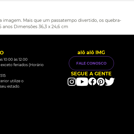
nda imagem. Mais que um passatempo divertido, os quebra-
6 anos Dimensões 36,3 x 24,6 cm
alô alô IMG
TO
s 10:00 às 12:00
FALE CONOSCO
0 exceto feriados (Horário
SEGUE A GENTE
515
rior utilize o
seu estado.