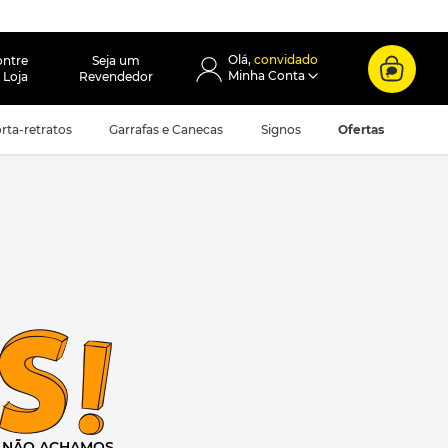
convidado
ontre
Seja um
 Loja
Revendedor
rta-retratos
Garrafas e Canecas
Signos
Ofertas
e
NÃO ACHAMOS