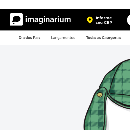
O
Informe
seu CEP
TERMOS MAIS BUSCADOS
Dia dos Pais
Lançamentos
Todas as Categorias
1
º
harry potter
2
º
bolsa
3
º
porta retrato
4
º
mochila
5
º
caneca
6
º
luminaria
7
º
necessaire
8
º
garrafa
9
º
friends