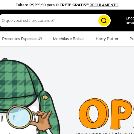
Faltam
R$ 199,90
para
O FRETE GRÁTIS*!
REGULAMENTO
 que você está procurando?
Enc
uma
Presentes Especiais 🎁
Mochilas e Bolsas
Harry Potter
Po
procuramos por toda loja 