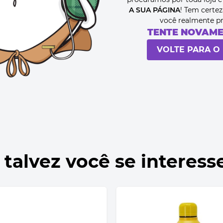
A SUA PÁGINA
! Tem certez
você realmente p
TENTE NOVAM
VOLTE PARA O 
 talvez você se interess