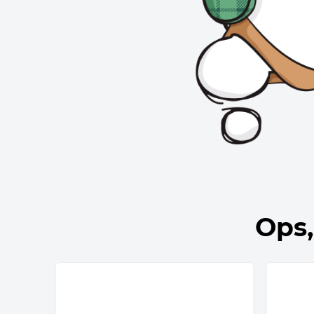
10
º
bolsa termica
Ops,