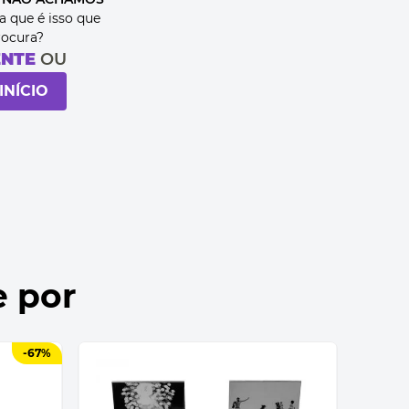
a que é isso que
rocura?
ENTE
OU
INÍCIO
e por
-
67%