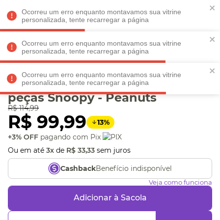
Faltam
R$ 198,90
para
O FRETE GRÁTIS*!
REGULAMENTO
Ocorreu um erro enquanto montavamos sua vitrine
personalizada, tente recarregar a página
Ocorreu um erro enquanto montavamos sua vitrine
personalizada, tente recarregar a página
Veja produtos perto de você! Informe seu CEP
Ocorreu um erro enquanto montavamos sua vitrine
Quebra-cabeça 1000
personalizada, tente recarregar a página
peças Snoopy - Peanuts
R$
114
,
99
R$
99
,
99
13
%
+3% OFF
pagando com Pix
Ou em até
3
x
de
R$
33
,
33
sem juros
Benefício indisponível
Cashback
Veja como funciona
Adicionar à Sacola