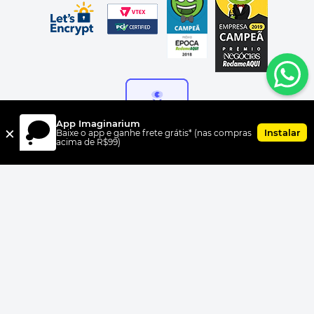
App Imaginarium
×
Instalar
Baixe o app e ganhe frete grátis* (nas compras
acima de R$99)
FORMAS DE PAGAMENTO