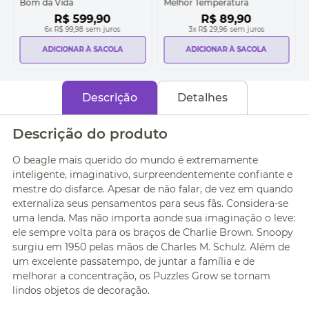
Bom da Vida
Melhor Temperatura
R$
599
,
90
R$
89
,
90
6
x
R$ 99,98
sem juros
3
x
R$ 29,96
sem juros
ADICIONAR À SACOLA
ADICIONAR À SACOLA
Descrição
Detalhes
Descrição do produto
O beagle mais querido do mundo é extremamente
inteligente, imaginativo, surpreendentemente confiante e
mestre do disfarce. Apesar de não falar, de vez em quando
externaliza seus pensamentos para seus fãs. Considera-se
uma lenda. Mas não importa aonde sua imaginação o leve:
ele sempre volta para os braços de Charlie Brown. Snoopy
surgiu em 1950 pelas mãos de Charles M. Schulz. Além de
um excelente passatempo, de juntar a família e de
melhorar a concentração, os Puzzles Grow se tornam
lindos objetos de decoração.