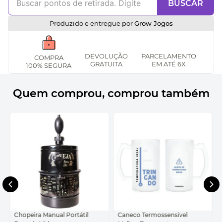
BUSCAR
Produzido e entregue por
Grow Jogos
DEVOLUÇÃO
PARCELAMENTO
COMPRA
GRATUITA
EM ATÉ 6X
100% SEGURA
Quem comprou, comprou também
Chopeira Manual Portátil
Caneco Termossensivel