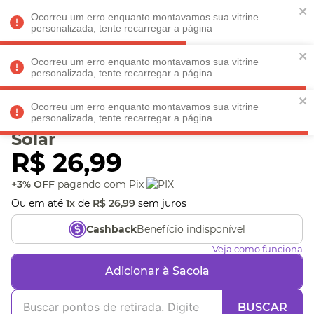
Faltam
R$ 198,90
para
O FRETE GRÁTIS*!
REGULAMENTO
Ocorreu um erro enquanto montavamos sua vitrine
personalizada, tente recarregar a página
Ocorreu um erro enquanto montavamos sua vitrine
personalizada, tente recarregar a página
Veja produtos perto de você! Informe seu CEP
Ocorreu um erro enquanto montavamos sua vitrine
Super Trunfo Sistema
personalizada, tente recarregar a página
Solar
R$
26
,
99
+3% OFF
pagando com Pix
Ou em até
1
x
de
R$
26
,
99
sem juros
Benefício indisponível
Cashback
Veja como funciona
Adicionar à Sacola
BUSCAR