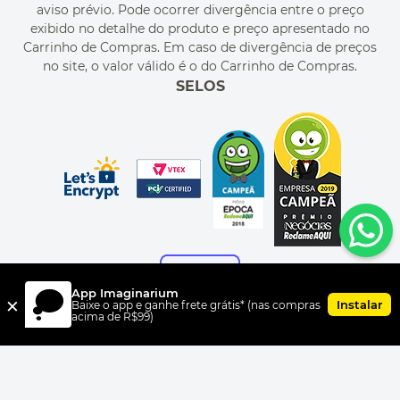
aviso prévio. Pode ocorrer divergência entre o preço
MEU PEDIDO
exibido no detalhe do produto e preço apresentado no
CUPONS DE DESCONTO
Carrinho de Compras. Em caso de divergência de preços
no site, o valor válido é o do Carrinho de Compras.
SELOS
App Imaginarium
×
Instalar
Baixe o app e ganhe frete grátis* (nas compras
acima de R$99)
FORMAS DE PAGAMENTO