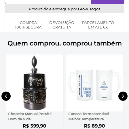
Produzido e entregue por
Grow Jogos
COMPRA
DEVOLUÇÃO
PARCELAMENTO
100% SEGURA
GRATUITA
EM ATÉ 6X
Quem comprou, comprou também
Chopeira Manual Portátil
Caneco Termossensivel
Bom da Vida
Melhor Temperatura
R$
599
,
90
R$
89
,
90