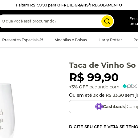
Faltam
R$ 199,90
para
O FRETE GRÁTIS*!
REGULAMENTO
 que você está procurando?
Enc
uma
Presentes Especiais 🎁
Mochilas e Bolsas
Harry Potter
Po
Taca de Vinho So
R$
99
,
90
+3% OFF
pagando com
Ou em até
3
x
de
R$
33
,
30
sem j
|
Comp
Cashback
DIGITE SEU CEP E VEJA SE TEM