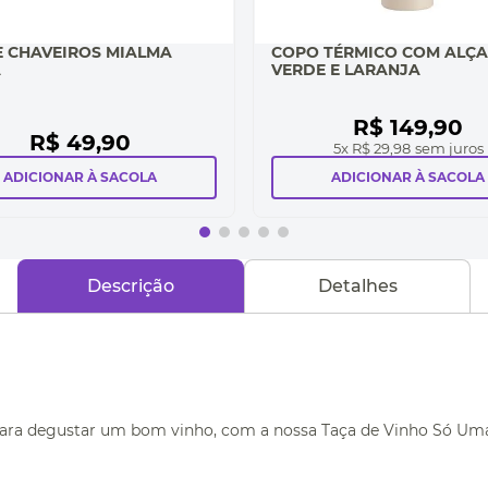
E CHAVEIROS MIALMA
COPO TÉRMICO COM ALÇA
A
VERDE E LARANJA
R$
149
,
90
R$
49
,
90
5
x
R$ 29,98
sem juros
ADICIONAR À SACOLA
ADICIONAR À SACOLA
Descrição
Detalhes
ra degustar um bom vinho, com a nossa Taça de Vinho Só Uma T