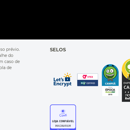
so prévio.
SELOS
alhe do
Em caso de
ola de