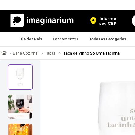
O
Informe
seu CEP
TERMOS MAIS BUSCADOS
Dia dos Pais
Lançamentos
Todas as Categorias
1
º
harry potter
2
º
bolsa
Bar e Cozinha
Taças
Taca de Vinho So Uma Tacinha
3
º
mochila
4
º
porta retrato
5
º
caneca
6
º
luminaria
7
º
necessaire
8
º
garrafa
9
º
friends