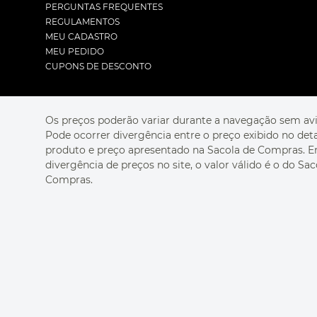
PERGUNTAS FREQUENTES
REGULAMENTOS
MEU CADASTRO
MEU PEDIDO
CUPONS DE DESCONTO
Os preços poderão variar durante a navegação sem avi
Pode ocorrer divergência entre o preço exibido no det
produto e preço apresentado na Sacola de Compras. 
divergência de preços no site, o valor válido é o do Sac
Compras.