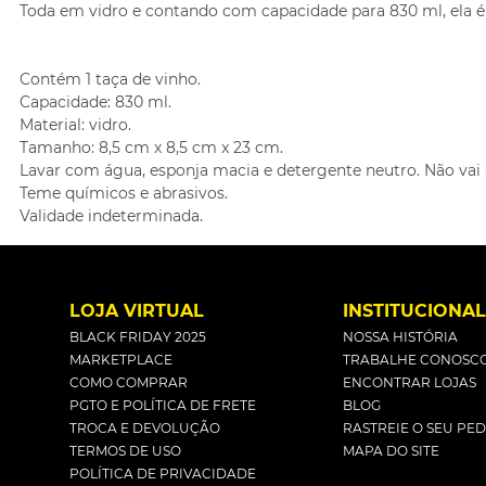
Toda em vidro e contando com capacidade para 830 ml, ela é
Contém 1 taça de vinho.
Capacidade: 830 ml.
Material: vidro.
Tamanho: 8,5 cm x 8,5 cm x 23 cm.
Lavar com água, esponja macia e detergente neutro. Não vai 
Teme químicos e abrasivos.
Validade indeterminada.
LOJA VIRTUAL
INSTITUCIONA
BLACK FRIDAY 2025
NOSSA HISTÓRIA
MARKETPLACE
TRABALHE CONOSC
COMO COMPRAR
ENCONTRAR LOJAS
PGTO E POLÍTICA DE FRETE
BLOG
TROCA E DEVOLUÇÃO
RASTREIE O SEU PE
TERMOS DE USO
MAPA DO SITE
POLÍTICA DE PRIVACIDADE