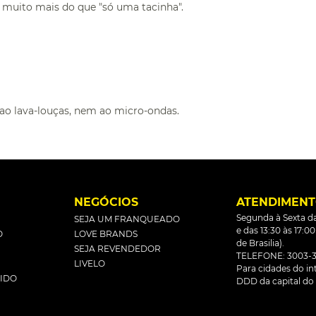
 muito mais do que "só uma tacinha".
ao lava-louças, nem ao micro-ondas.
L
NEGÓCIOS
ATENDIMEN
Segunda à Sexta da
SEJA UM FRANQUEADO
e das 13:30 às 17:0
O
LOVE BRANDS
de Brasilia).
SEJA REVENDEDOR
TELEFONE: 3003-3
LIVELO
Para cidades do inte
DIDO
DDD da capital do 