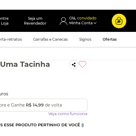
convidado
ontre
Seja um
 Loja
Revendedor
rta-retratos
Garrafas e Canecas
Signos
Ofertas
 Uma Tacinha
uros
re e Ganhe
R$ 14,99
de volta
Veja como funciona
OS ESSE PRODUTO PERTINHO DE VOCÊ :)