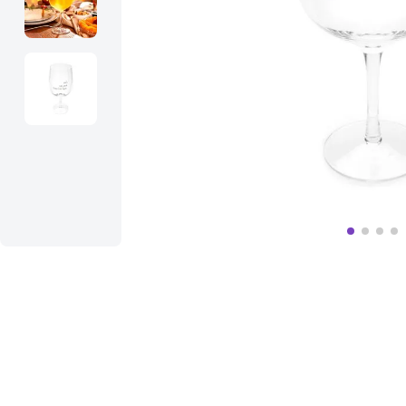
10
º
massageador