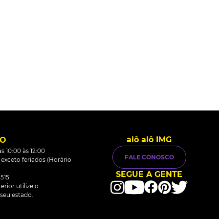
alô alô IMG
TO
s 10:00 às 12:00
FALE CONOSCO
0 exceto feriados (Horário
SEGUE A GENTE
515
rior utilize o
seu estado.