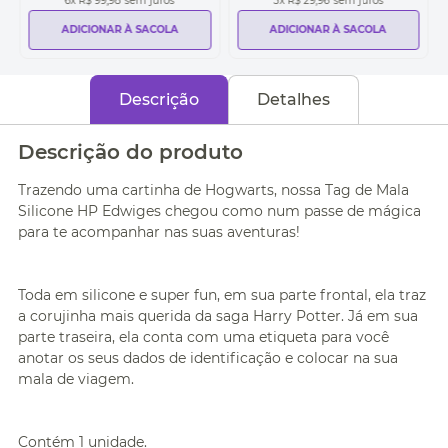
6
x
R$ 99,98
sem juros
3
x
R$ 29,96
sem juros
ADICIONAR À SACOLA
ADICIONAR À SACOLA
Descrição
Detalhes
Descrição do produto
Trazendo uma cartinha de Hogwarts, nossa Tag de Mala
Silicone HP Edwiges chegou como num passe de mágica
para te acompanhar nas suas aventuras!
Toda em silicone e super fun, em sua parte frontal, ela traz
a corujinha mais querida da saga Harry Potter. Já em sua
parte traseira, ela conta com uma etiqueta para você
anotar os seus dados de identificação e colocar na sua
mala de viagem.
Contém 1 unidade.