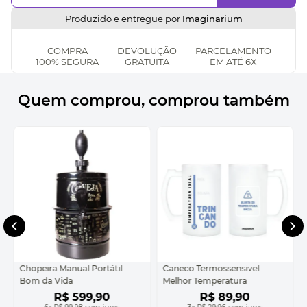
Produzido e entregue por
Imaginarium
COMPRA
DEVOLUÇÃO
PARCELAMENTO
100% SEGURA
GRATUITA
EM ATÉ 6X
Quem comprou, comprou também
Chopeira Manual Portátil
Caneco Termossensivel
Bom da Vida
Melhor Temperatura
R$
599
,
90
R$
89
,
90