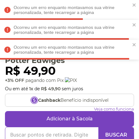
Faltam
R$ 198,90
para
O FRETE GRÁTIS*!
REGULAMENTO
Ocorreu um erro enquanto montavamos sua vitrine
personalizada, tente recarregar a página
Ocorreu um erro enquanto montavamos sua vitrine
personalizada, tente recarregar a página
Veja produtos perto de você! Informe seu CEP
Ocorreu um erro enquanto montavamos sua vitrine
Tag de Mala Silicone Harry
personalizada, tente recarregar a página
Potter Edwiges
R$
49
,
90
+3% OFF
pagando com Pix
Ou em até
1
x
de
R$
49
,
90
sem juros
Benefício indisponível
Cashback
Veja como funciona
Adicionar à Sacola
BUSCAR