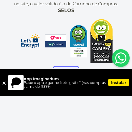
no site, o valor válido é o do Carrinho de Compras.
SELOS
App Imaginarium
×
Instalar
Baixe o app e ganhe frete grátis* (nas compras
acima de R$99)
FORMAS DE PAGAMENTO