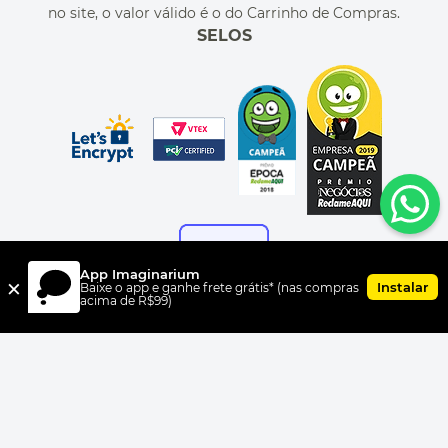
no site, o valor válido é o do Carrinho de Compras.
SELOS
App Imaginarium
×
Instalar
Baixe o app e ganhe frete grátis* (nas compras
acima de R$99)
FORMAS DE PAGAMENTO