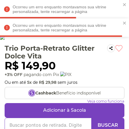
Faltam
R$ 198,90
para
O FRETE GRÁTIS*!
REGULAMENTO
Ocorreu um erro enquanto montavamos sua vitrine
personalizada, tente recarregar a página
Ocorreu um erro enquanto montavamos sua vitrine
personalizada, tente recarregar a página
Veja produtos perto de você! Informe seu CEP
Trio Porta-Retrato Glitter
Dolce Vita
R$
149
,
90
+3% OFF
pagando com Pix
Ou em até
5
x
de
R$
29
,
98
sem juros
Benefício indisponível
Cashback
Veja como funciona
Adicionar à Sacola
BUSCAR