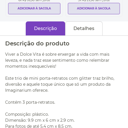
6
x
R$ 99,98
sem juros
3
x
R$ 29,96
sem juros
ADICIONAR À SACOLA
ADICIONAR À SACOLA
Descrição
Detalhes
Descrição do produto
Viver a Dolce Vita é sobre enxergar a vida com mais
leveza, e nada traz esse sentimento como relembrar
momentos inesquecíveis!
Este trio de mini porta-retratos com glitter traz brilho,
diversão e aquele toque único que só um produto da
Imaginarium oferece.
Contém 3 porta-retratos.
Composição: plástico.
Dimensão: 9.9 cm x 6 cm x 2.9 cm.
Para fotos de até 5.4 cm x 8.5 cm.