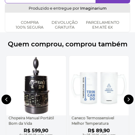
Produzido e entregue por
Imaginarium
COMPRA
DEVOLUÇÃO
PARCELAMENTO
100% SEGURA
GRATUITA
EM ATÉ 6X
Quem comprou, comprou também
Chopeira Manual Portátil
Caneco Termossensivel
Bom da Vida
Melhor Temperatura
R$
599
,
90
R$
89
,
90