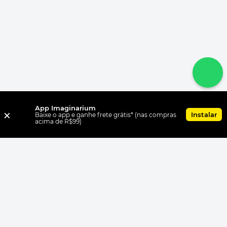
App Imaginarium
×
Instalar
Baixe o app e ganhe frete grátis* (nas compras
acima de R$99)