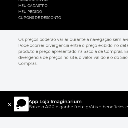
MEU CADASTRO
MEU PEDIDO
CUPONS DE DESCONTO
Os preços poderão variar durante a navegação sem avi
Pode ocorrer divergência entre o preço exibido no det
produto e preço apresentado na Sacola de Compras. 
divergência de preços no site, o valor válido é o do Sac
Compras.
App Loja Imaginarium
×
Baixe o APP e ganhe frete grátis + benefícios e
R$ 69,90
VASO FORMAS CINZA