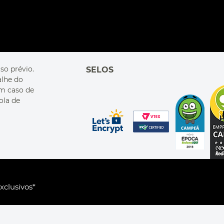
so prévio.
SELOS
alhe do
Em caso de
ola de
xclusivos*