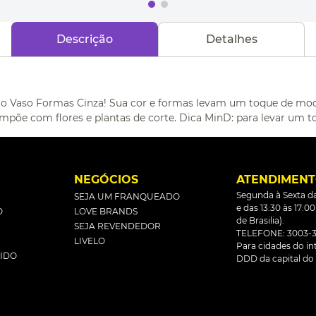
Descrição
Detalhes
 Vaso Formas Cinza! Sua cor e formas levam um toque de moder
 compõe com flores e plantas de corte. Dica MinD: para levar u
L
NEGÓCIOS
ATENDIMEN
Segunda à Sexta da
SEJA UM FRANQUEADO
e das 13:30 às 17:0
O
LOVE BRANDS
de Brasilia).
SEJA REVENDEDOR
TELEFONE: 3003-3
LIVELO
Para cidades do inte
DIDO
DDD da capital do 