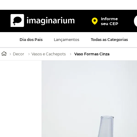
O
Informe
seu CEP
TERMOS MAIS BUSCADOS
Dia dos Pais
Lançamentos
Todas as Categorias
1
º
harry potter
2
º
bolsa
Decor
Vasos e Cachepots
Vaso Formas Cinza
3
º
porta retrato
4
º
mochila
5
º
caneca
6
º
luminaria
7
º
necessaire
8
º
garrafa
9
º
friends