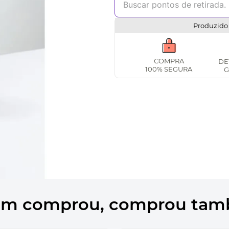
Produzido 
COMPRA
DE
100% SEGURA
G
m comprou, comprou ta