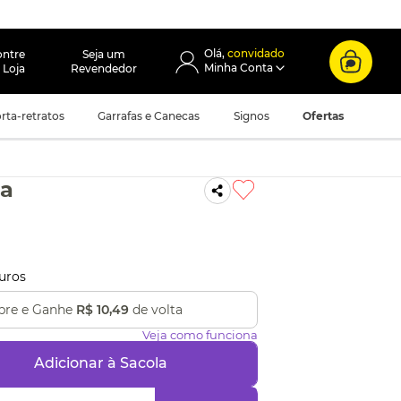
convidado
ontre
Seja um
 Loja
Revendedor
rta-retratos
Garrafas e Canecas
Signos
Ofertas
za
uros
re e Ganhe
R$ 10,49
de volta
Veja como funciona
Adicionar à Sacola