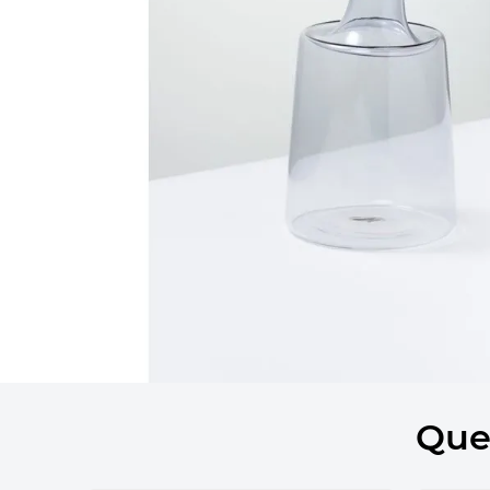
10
º
bolsa termica
Que