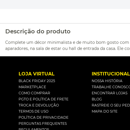
Descrição do produto
Complete um décor minimalista e de muito bom gosto com o
aparadores, na sala de estar ou hall de entrada da casa. Ele
LOJA VIRTUAL
INSTITUCIONA
BLACK FRIDAY 2025
NOSSA HISTÓRIA
MARKETPLACE
TRABALHE CONOSC
COMO COMPRAR
ENCONTRAR LOJAS
PGTO E POLÍTICA DE FRETE
BLOG
TROCA E DEVOLUÇÃO
RASTREIE O SEU PE
TERMOS DE USO
MAPA DO SITE
POLÍTICA DE PRIVACIDADE
PERGUNTAS FREQUENTES
REGULAMENTOS