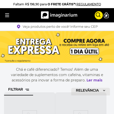
Faltam
R$ 198,90
para
O FRETE GRÁTIS*!
REGULAMENTO
Veja produtos perto de você! Informe seu CEP
Chá e café diferenciado? Temos! Além de uma
variedade de suplementos com cafeína, vitaminas e
acessórios pra inovar a forma de preparo.
Ler mais
FILTRAR
RELEVÂNCIA