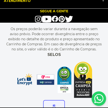
ATENDIMENTO
TRABALHE CONOSCO
+
PGTO E POLÍTICA DE FRETE
SEJA UM FRANQUEADO
ENCONTRAR LOJAS
TROCA E DEVOLUÇÃO
LOVE BRANDS
BLOG
SEGUE A GENTE
TERMOS DE USO
alô alô IMG
SEJA REVENDEDOR
RASTREIE O SEU PEDIDO
POLÍTICA DE PRIVACIDADE
LIVELO
MAPA DO SITE
PERGUNTAS FREQUENTES
FALE CONOSCO
REGULAMENTOS
Os preços poderão variar durante a navegação sem
MEU CADASTRO
aviso prévio. Pode ocorrer divergência entre o preço
MEU PEDIDO
exibido no detalhe do produto e preço apresentado no
CUPONS DE DESCONTO
Carrinho de Compras. Em caso de divergência de preços
no site, o valor válido é o do Carrinho de Compras.
SELOS