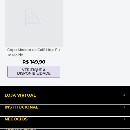
Copo Moedor de Café Hoje Eu
Tô Moído
R$
149
,
90
VERIFIQUE A
DISPONIBILIDADE
LOJA VIRTUAL
+
INSTITUCIONAL
+
BLACK FRIDAY 2025
NEGÓCIOS
MARKETPLACE
+
NOSSA HISTÓRIA
COMO COMPRAR