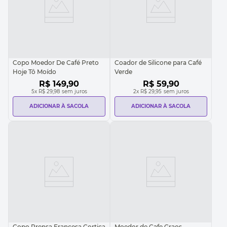
Copo Moedor De Café Preto
Coador de Silicone para Café
Hoje Tô Moído
Verde
R$
149
,
90
R$
59
,
90
5
x
R$ 29,98
sem juros
2
x
R$ 29,95
sem juros
ADICIONAR À SACOLA
ADICIONAR À SACOLA
Copo Prensa Francesa Cortica
Moedor de Cafe Graos