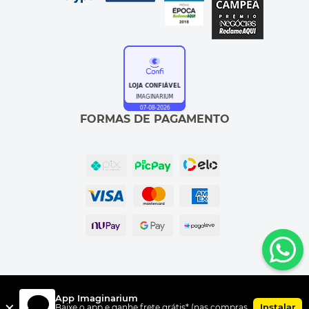
FORMAS DE PAGAMENTO
UNI.CO COMERCIO S/A, CNPJ 00.399.603/0010-07, Av Dr. Cardoso
App Imaginarium
de Melo, 1855 CEP 04548-005, Vila Olímpia, São Paulo, SP
×
Instalar
Baixe o app e ganhe frete grátis* (nas compras