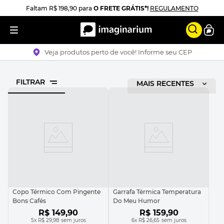
Faltam
R$ 198,90
para
O FRETE GRÁTIS*!
REGULAMENTO
Veja produtos perto de você! Informe seu CEP
FILTRAR
ORDENAR POR
MAIS RECENTES
Copo Térmico Com Pingente
Garrafa Térmica Temperatura
Bons Cafés
Do Meu Humor
R$
149
,
90
R$
159
,
90
5
x
R$ 29,98
sem juros
6
x
R$ 26,65
sem juros