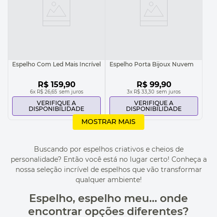
Espelho Com Led Mais Incrível
Espelho Porta Bijoux Nuvem
R$
159
,
90
R$
99
,
90
6
x
R$ 26,65
sem juros
3
x
R$ 33,30
sem juros
VERIFIQUE A
VERIFIQUE A
DISPONIBILIDADE
DISPONIBILIDADE
MOSTRAR MAIS
Buscando por espelhos criativos e cheios de
personalidade? Então você está no lugar certo! Conheça a
nossa seleção incrível de espelhos que vão transformar
qualquer ambiente!
Espelho, espelho meu… onde
encontrar opções diferentes?