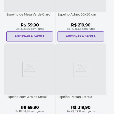
Espelho de Mesa Verde Claro
Espelho Adnet 50X50 cm
R$
59
,
90
R$
219
,
90
2
x
R$ 29,95
sem juros
6
x
R$ 36,65
sem juros
ADICIONAR À SACOLA
ADICIONAR À SACOLA
Espelho com Aro de Metal
Espelho Rattan Estrela
R$
69
,
90
R$
319
,
90
2
x
R$ 34,95
sem juros
6
x
R$ 53,31
sem juros