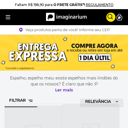
Faltam
R$ 198,90
para
O FRETE GRÁTIS*!
REGULAMENTO
Veja produtos perto de você! Informe seu CEP
Espelho, espelho meu: existe espelhos mais lindões do
que os nossos? É claro que não :P
Ler mais
FILTRAR
RELEVÂNCIA