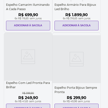
Espelho Camarim Iluminando
Espelho Armário Para Bijoux
A Cada Passo
Led Brilho
R$
699
,
90
R$
1
.
899
,
90
6
x
R$ 116,65
sem juros
6
x
R$ 316,65
sem juros
ADICIONAR À SACOLA
ADICIONAR À SACOLA
Espelho Com Led Pronta Para
Brilhar
Espelho Porta Bijoux Sempre
Pronta
R$
399
,
90
R$
249
,
90
R$
299
,
90
6
x
R$ 41,65
sem juros
6
x
R$ 49,98
sem juros