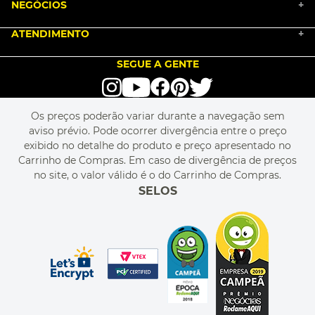
NEGÓCIOS
MARKETPLACE
+
NOSSA HISTÓRIA
COMO COMPRAR
ATENDIMENTO
TRABALHE CONOSCO
+
PGTO E POLÍTICA DE FRETE
SEJA UM FRANQUEADO
ENCONTRAR LOJAS
TROCA E DEVOLUÇÃO
LOVE BRANDS
BLOG
SEGUE A GENTE
TERMOS DE USO
alô alô IMG
SEJA REVENDEDOR
RASTREIE O SEU PEDIDO
POLÍTICA DE PRIVACIDADE
LIVELO
MAPA DO SITE
PERGUNTAS FREQUENTES
FALE CONOSCO
REGULAMENTOS
Os preços poderão variar durante a navegação sem
MEU CADASTRO
aviso prévio. Pode ocorrer divergência entre o preço
MEU PEDIDO
exibido no detalhe do produto e preço apresentado no
CUPONS DE DESCONTO
Carrinho de Compras. Em caso de divergência de preços
no site, o valor válido é o do Carrinho de Compras.
SELOS