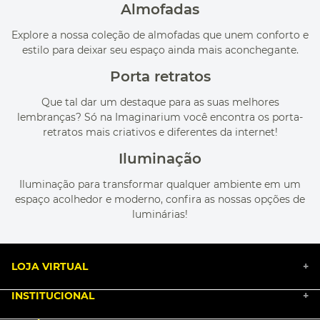
Almofadas
Explore a nossa coleção de almofadas que unem conforto e
estilo para deixar seu espaço ainda mais aconchegante.
Porta retratos
Que tal dar um destaque para as suas melhores
lembranças? Só na Imaginarium você encontra os porta-
retratos mais criativos e diferentes da internet!
Iluminação
Iluminação para transformar qualquer ambiente em um
espaço acolhedor e moderno, confira as nossas opções de
luminárias!
LOJA VIRTUAL
+
INSTITUCIONAL
+
BLACK FRIDAY 2025