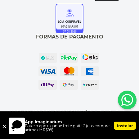
FORMAS DE PAGAMENTO
UNI.CO COMERCIO S/A, CNPJ 00.399.603/0010-07, Av Dr. Cardoso
de Melo, 1855 CEP 04548-005, Vila Olímpia, São Paulo, SP
App Imaginarium
×
Instalar
Baixe o app e ganhe frete grátis* (nas compras
acima de R$99)