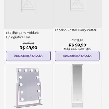
Espelho Poster Harry Potter
Espelho Com Moldura
Holografica Flor
R$
159
,
90
R$
179
,
90
R$
99
,
90
R$
49
,
90
3
x
R$ 33,30
sem juros
ADICIONAR À SACOLA
ADICIONAR À SACOLA