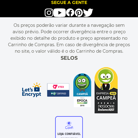
LOVE BRANDS
BLOG
SEGUE A GENTE
TERMOS DE USO
alô alô IMG
SEJA REVENDEDOR
RASTREIE O SEU PEDIDO
POLÍTICA DE PRIVACIDADE
LIVELO
MAPA DO SITE
PERGUNTAS FREQUENTES
FALE CONOSCO
REGULAMENTOS
Os preços poderão variar durante a navegação sem
MEU CADASTRO
aviso prévio. Pode ocorrer divergência entre o preço
MEU PEDIDO
exibido no detalhe do produto e preço apresentado no
CUPONS DE DESCONTO
Carrinho de Compras. Em caso de divergência de preços
no site, o valor válido é o do Carrinho de Compras.
SELOS