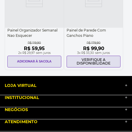
Painel Organizador Semanal
Painel de Parede Com
Nao Esquecer
Ganchos Piano
R$
119
,
90
R$
179
,
90
R$
59
,
95
R$
99
,
90
2
x
R$ 29,97
sem juros
3
x
R$ 33,30
sem juros
VERIFIQUE A
ADICIONAR À SACOLA
DISPONIBILIDADE
LOJA VIRTUAL
+
INSTITUCIONAL
+
BLACK FRIDAY 2025
NEGÓCIOS
MARKETPLACE
+
NOSSA HISTÓRIA
COMO COMPRAR
ATENDIMENTO
TRABALHE CONOSCO
+
PGTO E POLÍTICA DE FRETE
SEJA UM FRANQUEADO
ENCONTRAR LOJAS
TROCA E DEVOLUÇÃO