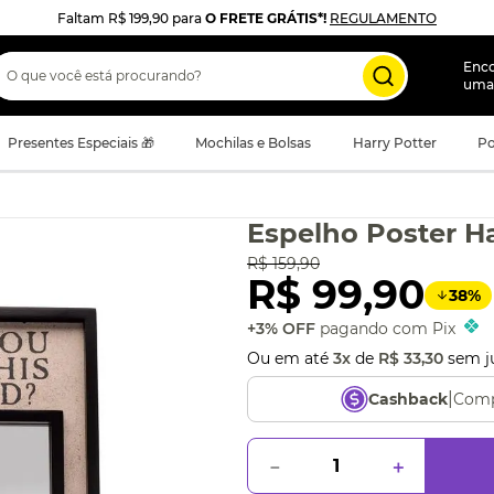
Faltam
R$ 199,90
para
O FRETE GRÁTIS*!
REGULAMENTO
 que você está procurando?
Enc
uma
Presentes Especiais 🎁
Mochilas e Bolsas
Harry Potter
Po
Espelho Poster Ha
R$
159
,
90
R$
99
,
90
38
%
+3% OFF
pagando com Pix
Ou em até
3
x
de
R$
33
,
30
sem j
|
Comp
Cashback
－
＋