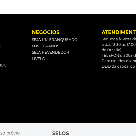
L
NEGÓCIOS
ATENDIMEN
Segunda à Sexta da
SEJA UM FRANQUEADO
e das 13:30 às 17:0
O
LOVE BRANDS
de Brasilia).
SEJA REVENDEDOR
TELEFONE: 3003-3
LIVELO
Para cidades do inte
DIDO
DDD da capital do 
so prévio.
SELOS