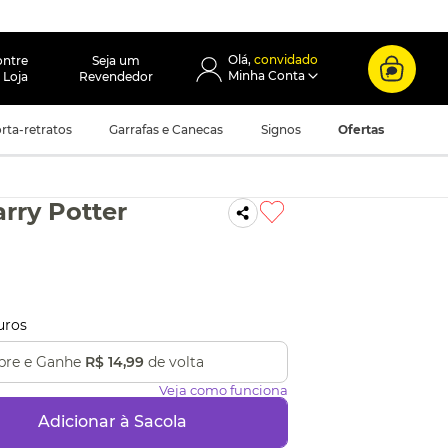
convidado
ontre
Seja um
 Loja
Revendedor
rta-retratos
Garrafas e Canecas
Signos
Ofertas
rry Potter
uros
re e Ganhe
R$ 14,99
de volta
Veja como funciona
Adicionar à Sacola