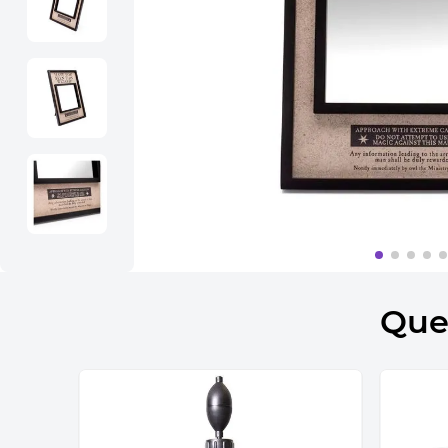
10
º
bolsa termica
Que