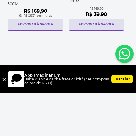
30CM
30CM
R$
169
,
90
R$
169
,
90
R$
39
,
90
6
x
R$ 28,31
sem juros
ADICIONAR À SACOLA
ADICIONAR À SACOLA
App Imaginarium
×
Instalar
Baixe o app e ganhe frete grátis* (nas compras
acima de R$99)