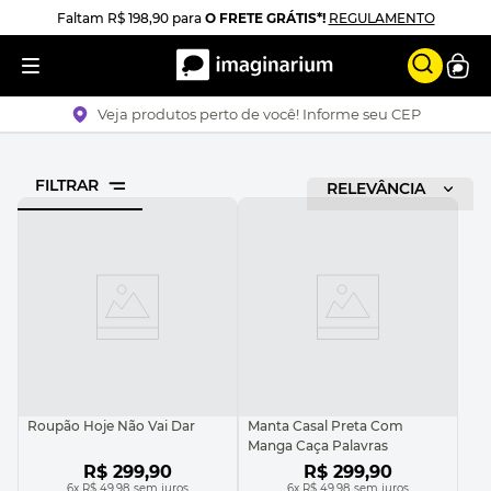
Faltam
R$ 198,90
para
O FRETE GRÁTIS*!
REGULAMENTO
Veja produtos perto de você! Informe seu CEP
FILTRAR
RELEVÂNCIA
Roupão Hoje Não Vai Dar
Manta Casal Preta Com
Manga Caça Palavras
R$
299
,
90
R$
299
,
90
6
x
R$ 49,98
sem juros
6
x
R$ 49,98
sem juros