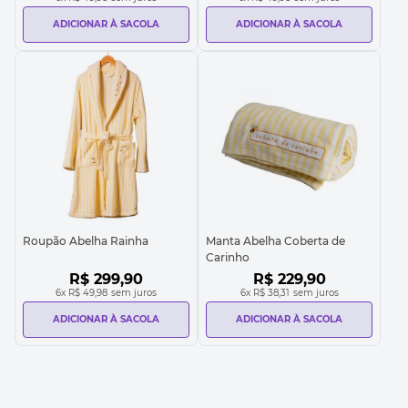
ADICIONAR À SACOLA
ADICIONAR À SACOLA
Roupão Abelha Rainha
Manta Abelha Coberta de
Carinho
R$
299
,
90
R$
229
,
90
6
x
R$ 49,98
sem juros
6
x
R$ 38,31
sem juros
ADICIONAR À SACOLA
ADICIONAR À SACOLA