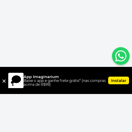
App Imaginarium
×
Instalar
Baixe o app e ganhe frete grátis* (nas compras
acima de R$99)