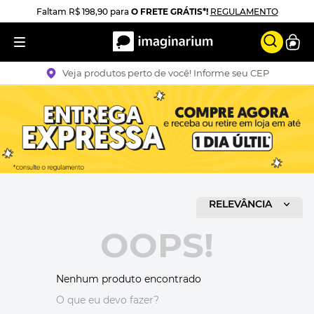
Faltam
R$ 198,90
para
O FRETE GRÁTIS*!
REGULAMENTO
Veja produtos perto de você! Informe seu CEP
RELEVÂNCIA
OOPS!
Nenhum produto encontrado
O que eu devo fazer?