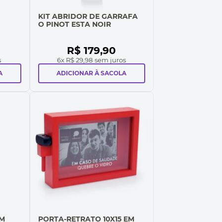
KIT ABRIDOR DE GARRAFA
O PINOT ESTA NOIR
R$
179
,
90
s
6
x
R$ 29,98
sem juros
A
ADICIONAR À SACOLA
OM
PORTA-RETRATO 10X15 EM