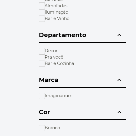
10
º
bolsa termica
Almofadas
Iluminação
Bar e Vinho
Departamento
Decor
Pra você
Bar e Cozinha
Marca
Imaginarium
Cor
Branco