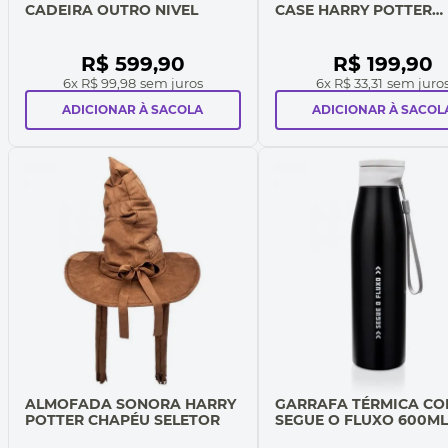
CADEIRA OUTRO NIVEL
CASE HARRY POTTER
HOGWARTS
R$
599
,
90
R$
199
,
90
6
x
R$ 99,98
sem juros
6
x
R$ 33,31
sem juro
ADICIONAR À SACOLA
ADICIONAR À SACOL
ALMOFADA SONORA HARRY
GARRAFA TÉRMICA CO
POTTER CHAPÉU SELETOR
SEGUE O FLUXO 600ML