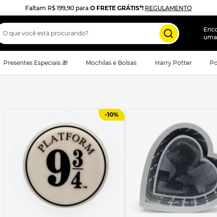
Faltam
R$ 199,90
para
O FRETE GRÁTIS*!
REGULAMENTO
 que você está procurando?
Enc
uma
Presentes Especiais 🎁
Mochilas e Bolsas
Harry Potter
Po
-
10%