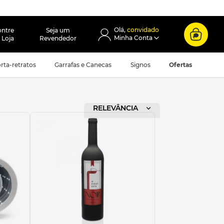
convidado
ontre
Seja um
 Loja
Revendedor
rta-retratos
Garrafas e Canecas
Signos
Ofertas
ORDENAR POR
RELEVÂNCIA