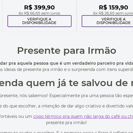
R$
399
,
90
R$
159
,
90
6
x
R$ 66,65
sem juros
6
x
R$ 26,65
sem juro
VERIFIQUE A
VERIFIQUE A
DISPONIBILIDADE
DISPONIBILIDADE
Presente para Irmão
dar pra aquela pessoa que é um verdadeiro parceiro pra vid
as ideias de presente pra irmão e o surpreenda com itens superdiv
enda quem já te salvou de 
 presente, nós sabemos! Especialmente pra uma pessoa tão espe
do que escolher, a intenção de dar algo criativo e divertido va
ortáveis ou um
copo térmico pra quem não larga do café ou ch
presente pra irmão!