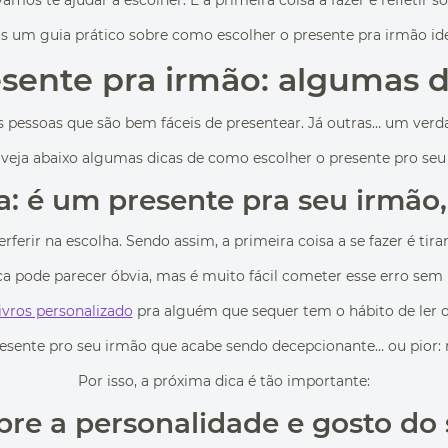
mos te ajudar a escolher. E a primeira coisa a fazer é refletir 
 um guia prático sobre como escolher o presente pra irmão idea
sente pra irmão: algumas d
 pessoas que são bem fáceis de presentear. Já outras… um verd
o, veja abaixo algumas dicas de como escolher o presente pro se
a: é um presente pra seu irmão
rir na escolha. Sendo assim, a primeira coisa a se fazer é tira
a pode parecer óbvia, mas é muito fácil cometer esse erro sem
ivros personalizado
pra alguém que sequer tem o hábito de ler ou
esente pro seu irmão que acabe sendo decepcionante… ou pior: 
Por isso, a próxima dica é tão importante:
obre a personalidade e gosto do