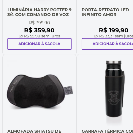
LUMINÁRIA HARRY POTTER 9
PORTA-RETRATO LED
3/4 COM COMANDO DE VOZ
INFINITO AMOR
R$
399
,
90
R$
359
,
90
R$
199
,
90
6
x
R$ 59,98
sem juros
6
x
R$ 33,31
sem juro
ADICIONAR À SACOLA
ADICIONAR À SACOL
ALMOFADA SHIATSU DE
GARRAFA TÉRMICA C