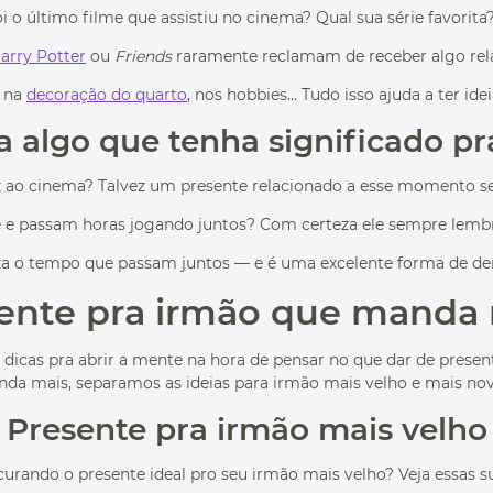
oi o último filme que assistiu no cinema? Qual sua série favorit
arry Potter
ou
Friends
raramente reclamam de receber algo rela
, na
decoração do quarto
, nos hobbies... Tudo isso ajuda a ter i
a algo que tenha significado pr
ez ao cinema? Talvez um presente relacionado a esse momento s
 passam horas jogando juntos? Com certeza ele sempre lembra
iza o tempo que passam juntos — e é uma excelente forma de de
sente pra irmão que manda
dicas pra abrir a mente na hora de pensar no que dar de presen
ainda mais, separamos as ideias para irmão mais velho e mais nov
Presente pra irmão mais velho
curando o presente ideal pro seu irmão mais velho? Veja essas s