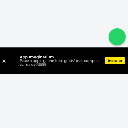
App Imaginarium
×
Instalar
Baixe o app e ganhe frete grátis* (nas compras
acima de R$99)