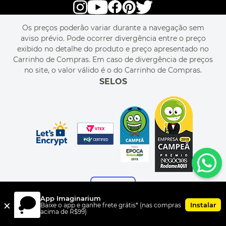
POLÍTICA DE PRIVACIDADE
LIVELO
MAPA DO SITE
PERGUNTAS FREQUENTES
FALE CONOSCO
REGULAMENTOS
Os preços poderão variar durante a navegação sem
MEU CADASTRO
aviso prévio. Pode ocorrer divergência entre o preço
MEU PEDIDO
exibido no detalhe do produto e preço apresentado no
CUPONS DE DESCONTO
Carrinho de Compras. Em caso de divergência de preços
no site, o valor válido é o do Carrinho de Compras.
SELOS
App Imaginarium
×
Instalar
Baixe o app e ganhe frete grátis* (nas compras
acima de R$99)