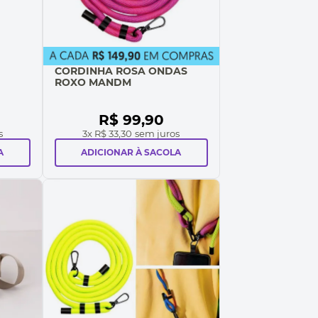
CORDINHA ROSA ONDAS
ROXO MANDM
R$
99
,
90
s
3
x
R$ 33,30
sem juros
A
ADICIONAR À SACOLA