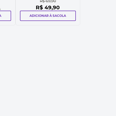
R$
69
,
90
R$
49
,
90
s
A
ADICIONAR À SACOLA