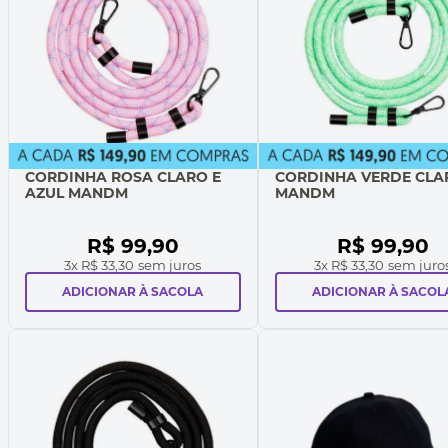
CORDINHA ROSA CLARO E
CORDINHA VERDE CLA
AZUL MANDM
MANDM
R$
99
,
90
R$
99
,
90
3
x
R$ 33,30
sem juros
3
x
R$ 33,30
sem juro
ADICIONAR À SACOLA
ADICIONAR À SACOL