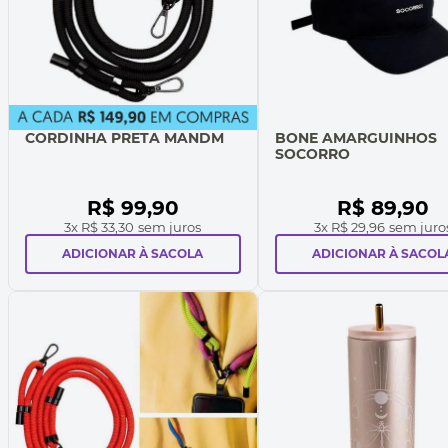
CORDINHA PRETA MANDM
BONE AMARGUINHOS
SOCORRO
R$
99
,
90
R$
89
,
90
3
x
R$ 33,30
sem juros
3
x
R$ 29,96
sem juro
ADICIONAR À SACOLA
ADICIONAR À SACOL