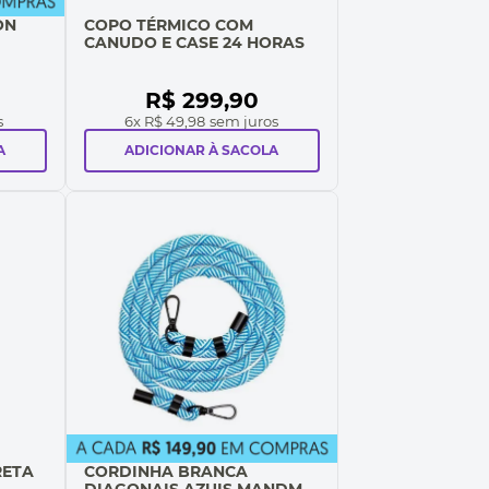
ON
COPO TÉRMICO COM
CANUDO E CASE 24 HORAS
R$
299
,
90
s
6
x
R$ 49,98
sem juros
A
ADICIONAR À SACOLA
RETA
CORDINHA BRANCA
DIAGONAIS AZUIS MANDM