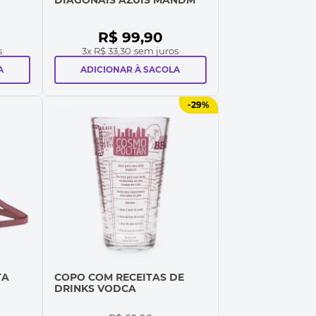
R$
99
,
90
s
3
x
R$ 33,30
sem juros
A
ADICIONAR À SACOLA
-
29%
TA
COPO COM RECEITAS DE
DRINKS VODCA