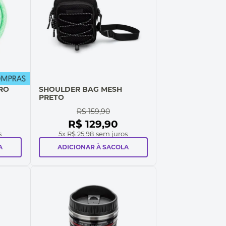
RO
SHOULDER BAG MESH
PRETO
R$
159
,
90
R$
129
,
90
s
5
x
R$ 25,98
sem juros
A
ADICIONAR À SACOLA