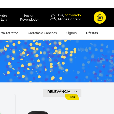
convidado
ontre
Seja um
 Loja
Revendedor
rta-retratos
Garrafas e Canecas
Signos
Ofertas
ORDENAR POR
RELEVÂNCIA
-
19%