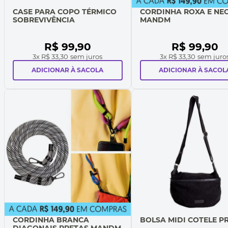
CASE PARA COPO TÉRMICO
CORDINHA ROXA E NE
SOBREVIVÊNCIA
MANDM
R$
99
,
90
R$
99
,
90
3
x
R$ 33,30
sem juros
3
x
R$ 33,30
sem juro
ADICIONAR À SACOLA
ADICIONAR À SACOL
CORDINHA BRANCA
BOLSA MIDI COTELE P
DIAGONAIS PRETAS MANDM