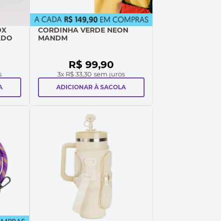
OX
CORDINHA VERDE NEON
ADO
MANDM
R$
99
,
90
s
3
x
R$ 33,30
sem juros
A
ADICIONAR À SACOLA