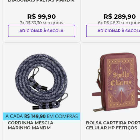
R$
99
,
90
R$
289
,
90
3
x
R$ 33,30
sem juros
6
x
R$ 48,31
sem juro
ADICIONAR À SACOLA
ADICIONAR À SACOL
CORDINHA MESCLA
BOLSA CARTEIRA POR
MARINHO MANDM
CELULAR HP FEITIÇOS