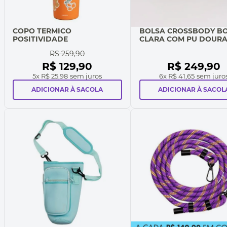
COPO TERMICO
BOLSA CROSSBODY B
POSITIVIDADE
CLARA COM PU DOUR
R$
259
,
90
R$
129
,
90
R$
249
,
90
5
x
R$ 25,98
sem juros
6
x
R$ 41,65
sem juro
ADICIONAR À SACOLA
ADICIONAR À SACOL