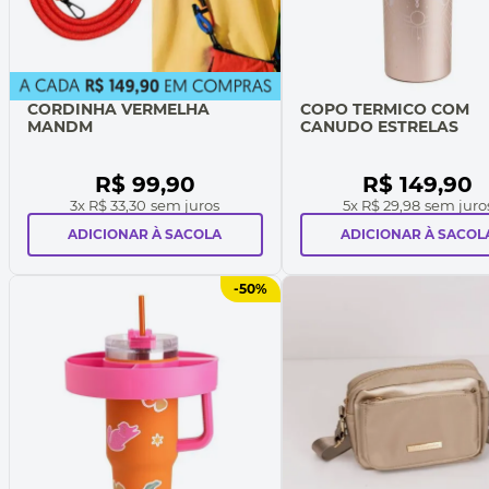
CORDINHA VERMELHA
COPO TERMICO COM
MANDM
CANUDO ESTRELAS
R$
99
,
90
R$
149
,
90
3
x
R$ 33,30
sem juros
5
x
R$ 29,98
sem juro
ADICIONAR À SACOLA
ADICIONAR À SACOL
-
50%