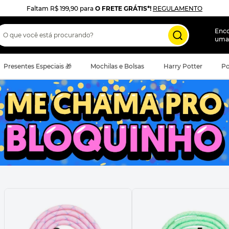
Faltam
R$ 199,90
para
O FRETE GRÁTIS*!
REGULAMENTO
 que você está procurando?
Enc
uma
Presentes Especiais 🎁
Mochilas e Bolsas
Harry Potter
Po