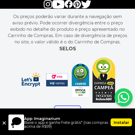
POLÍTICA DE PRIVACIDADE
LIVELO
MAPA DO SITE
PERGUNTAS FREQUENTES
FALE CONOSCO
REGULAMENTOS
Os preços poderão variar durante a navegação sem
MEU CADASTRO
aviso prévio. Pode ocorrer divergência entre o preço
MEU PEDIDO
exibido no detalhe do produto e preço apresentado no
CUPONS DE DESCONTO
Carrinho de Compras. Em caso de divergência de preços
no site, o valor válido é o do Carrinho de Compras.
SELOS
App Imaginarium
×
Instalar
Baixe o app e ganhe frete grátis* (nas compras
acima de R$99)