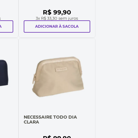
R$
99
,
90
s
3
x
R$ 33,30
sem juros
A
ADICIONAR À SACOLA
NECESSAIRE TODO DIA
CLARA