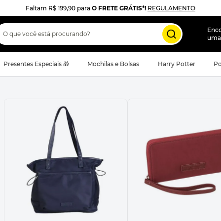
Faltam
R$ 199,90
para
O FRETE GRÁTIS*!
REGULAMENTO
 que você está procurando?
Enc
uma
Presentes Especiais 🎁
Mochilas e Bolsas
Harry Potter
Po