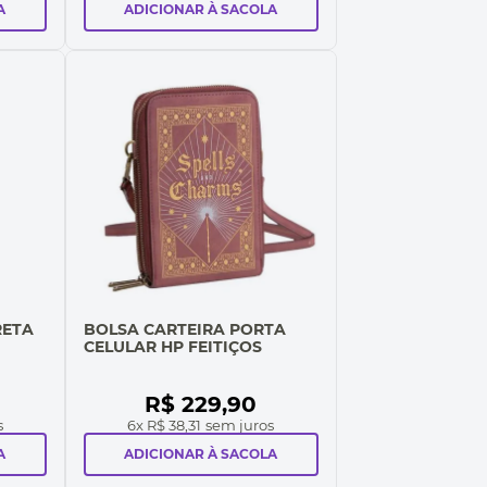
A
ADICIONAR À SACOLA
RETA
BOLSA CARTEIRA PORTA
CELULAR HP FEITIÇOS
R$
229
,
90
s
6
x
R$ 38,31
sem juros
A
ADICIONAR À SACOLA