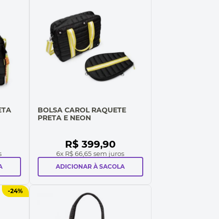
ETA
BOLSA CAROL RAQUETE
PRETA E NEON
R$
399
,
90
s
6
x
R$ 66,65
sem juros
A
ADICIONAR À SACOLA
-
24%