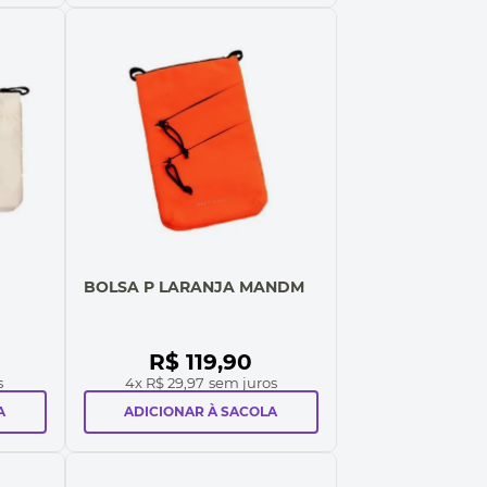
BOLSA P LARANJA MANDM
R$
119
,
90
s
4
x
R$ 29,97
sem juros
A
ADICIONAR À SACOLA