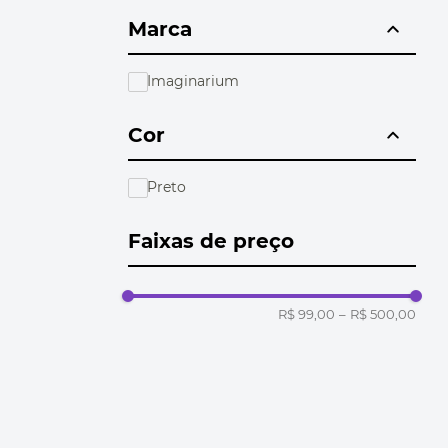
10
º
bolsa termica
Marca
Imaginarium
Cor
Preto
Faixas de preço
R$ 99,00
–
R$ 500,00