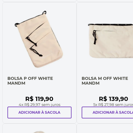
BOLSA P OFF WHITE
BOLSA M OFF WHITE
MANDM
MANDM
R$
119
,
90
R$
139
,
90
4
x
R$ 29,97
sem juros
5
x
R$ 27,98
sem juro
ADICIONAR À SACOLA
ADICIONAR À SACOL