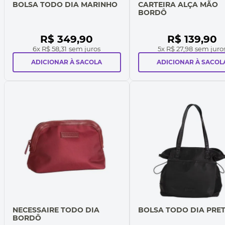
BOLSA TODO DIA MARINHO
CARTEIRA ALÇA MÃO
BORDÔ
R$
349
,
90
R$
139
,
90
6
x
R$ 58,31
sem juros
5
x
R$ 27,98
sem juro
ADICIONAR À SACOLA
ADICIONAR À SACOL
NECESSAIRE TODO DIA
BOLSA TODO DIA PRE
BORDÔ