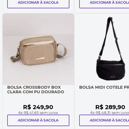
ADICIONAR À SACOLA
ADICIONAR À SACOL
BOLSA CROSSBODY BOX
BOLSA MIDI COTELE P
CLARA COM PU DOURADO
R$
249
,
90
R$
289
,
90
6
x
R$ 41,65
sem juros
6
x
R$ 48,31
sem juro
ADICIONAR À SACOLA
ADICIONAR À SACOL