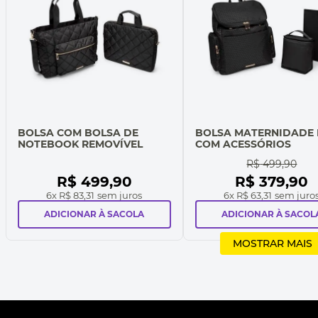
BOLSA COM BOLSA DE
BOLSA MATERNIDADE
NOTEBOOK REMOVÍVEL
COM ACESSÓRIOS
R$
499
,
90
R$
499
,
90
R$
379
,
90
6
x
R$ 83,31
sem juros
6
x
R$ 63,31
sem juro
ADICIONAR À SACOLA
ADICIONAR À SACOL
MOSTRAR MAIS