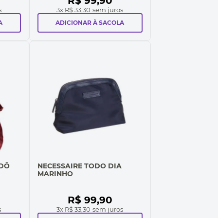
R$
99
,
90
s
3
x
R$ 33,30
sem juros
A
ADICIONAR À SACOLA
RDÔ
NECESSAIRE TODO DIA
MARINHO
R$
99
,
90
s
3
x
R$ 33,30
sem juros