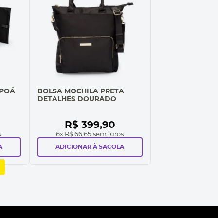
 POÁ
BOLSA MOCHILA PRETA
DETALHES DOURADO
R$
399
,
90
s
6
x
R$ 66,65
sem juros
A
ADICIONAR À SACOLA