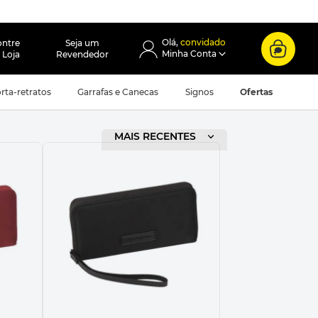
convidado
ontre
Seja um
 Loja
Revendedor
rta-retratos
Garrafas e Canecas
Signos
Ofertas
ORDENAR POR
MAIS RECENTES