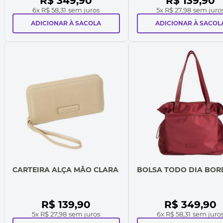
R$
349
,
90
R$
139
,
90
6
x
R$ 58,31
sem juros
5
x
R$ 27,98
sem juro
ADICIONAR À SACOLA
ADICIONAR À SACOL
CARTEIRA ALÇA MÃO CLARA
BOLSA TODO DIA BO
R$
139
,
90
R$
349
,
90
5
x
R$ 27,98
sem juros
6
x
R$ 58,31
sem juro