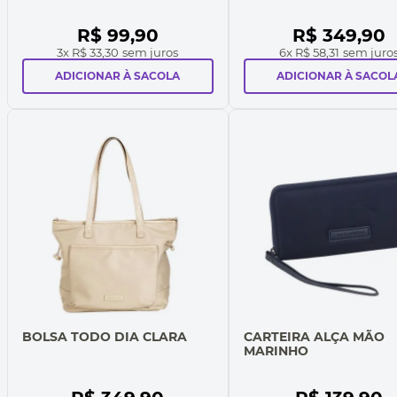
R$
99
,
90
R$
349
,
90
3
x
R$ 33,30
sem juros
6
x
R$ 58,31
sem juro
ADICIONAR À SACOLA
ADICIONAR À SACOL
BOLSA TODO DIA CLARA
CARTEIRA ALÇA MÃO
MARINHO