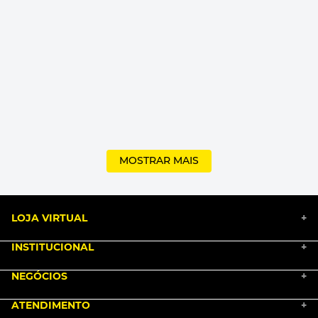
MOSTRAR MAIS
LOJA VIRTUAL
+
INSTITUCIONAL
+
BLACK FRIDAY 2025
NEGÓCIOS
MARKETPLACE
+
NOSSA HISTÓRIA
COMO COMPRAR
ATENDIMENTO
TRABALHE CONOSCO
+
PGTO E POLÍTICA DE FRETE