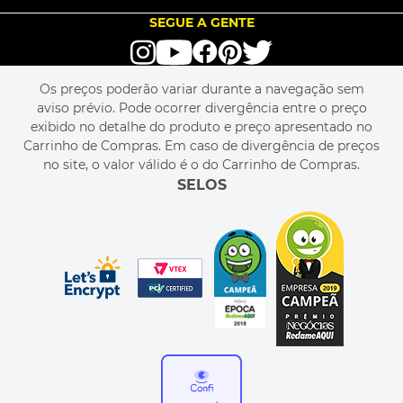
SEJA UM FRANQUEADO
ENCONTRAR LOJAS
TROCA E DEVOLUÇÃO
LOVE BRANDS
BLOG
SEGUE A GENTE
TERMOS DE USO
alô alô IMG
SEJA REVENDEDOR
RASTREIE O SEU PEDIDO
POLÍTICA DE PRIVACIDADE
LIVELO
MAPA DO SITE
PERGUNTAS FREQUENTES
FALE CONOSCO
REGULAMENTOS
Os preços poderão variar durante a navegação sem
MEU CADASTRO
aviso prévio. Pode ocorrer divergência entre o preço
MEU PEDIDO
exibido no detalhe do produto e preço apresentado no
CUPONS DE DESCONTO
Carrinho de Compras. Em caso de divergência de preços
no site, o valor válido é o do Carrinho de Compras.
SELOS