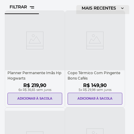
FILTRAR
ORDENAR POR
MAIS RECENTES
Planner Permanente Imãs Hp
Copo Térmico Com Pingente
Hogwarts
Bons Cafés
R$
219
,
90
R$
149
,
90
6
x
R$ 36,65
sem juros
5
x
R$ 29,98
sem juros
ADICIONAR À SACOLA
ADICIONAR À SACOLA