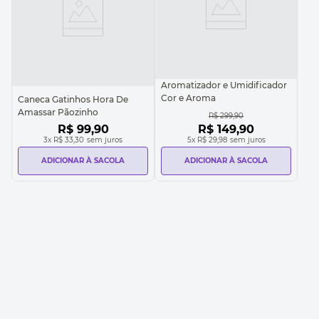
Aromatizador e Umidificador
Cor e Aroma
Caneca Gatinhos Hora De
Amassar Pãozinho
R$
299
,
90
R$
99
,
90
R$
149
,
90
3
x
R$ 33,30
sem juros
5
x
R$ 29,98
sem juros
ADICIONAR À SACOLA
ADICIONAR À SACOLA