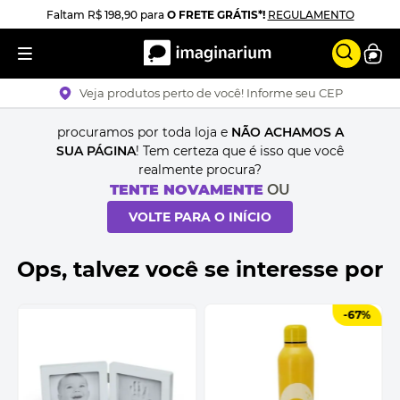
Faltam
R$ 198,90
para
O FRETE GRÁTIS*!
REGULAMENTO
Veja produtos perto de você! Informe seu CEP
procuramos por toda loja e
NÃO ACHAMOS A
SUA PÁGINA
! Tem certeza que é isso que você
realmente procura?
TENTE NOVAMENTE
OU
VOLTE PARA O INÍCIO
Ops, talvez você se interesse por
-
67%