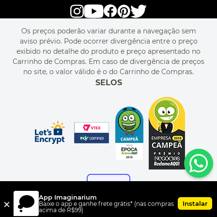
alô alô IMG
SEJA REVENDEDOR
RASTREIE O SEU PEDIDO
POLÍTICA DE PRIVACIDADE
LIVELO
MAPA DO SITE
PERGUNTAS FREQUENTES
FALE CONOSCO
REGULAMENTOS
Os preços poderão variar durante a navegação sem
MEU CADASTRO
aviso prévio. Pode ocorrer divergência entre o preço
MEU PEDIDO
exibido no detalhe do produto e preço apresentado no
CUPONS DE DESCONTO
Carrinho de Compras. Em caso de divergência de preços
no site, o valor válido é o do Carrinho de Compras.
SELOS
App Imaginarium
×
Instalar
Baixe o app e ganhe frete grátis* (nas compras
acima de R$99)