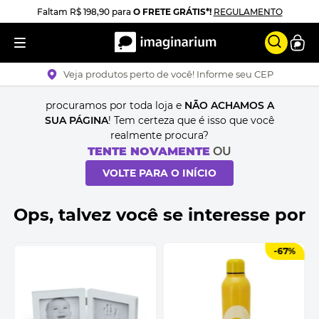
Faltam
R$ 198,90
para
O FRETE GRÁTIS*!
REGULAMENTO
Veja produtos perto de você! Informe seu CEP
procuramos por toda loja e
NÃO ACHAMOS A
SUA PÁGINA
! Tem certeza que é isso que você
realmente procura?
TENTE NOVAMENTE
OU
VOLTE PARA O INÍCIO
Ops, talvez você se interesse por
-
67%