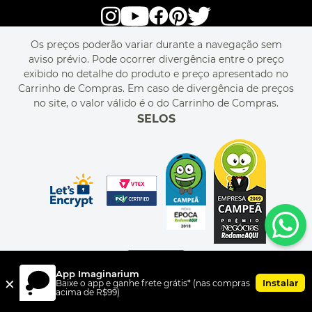
alô alô IMG
SEJA REVENDEDOR
RASTREIE O SEU PEDIDO
POLÍTICA DE PRIVACIDADE
LIVELO
MAPA DO SITE
PERGUNTAS FREQUENTES
FALE CONOSCO
REGULAMENTOS
Os preços poderão variar durante a navegação sem
MEU CADASTRO
aviso prévio. Pode ocorrer divergência entre o preço
MEU PEDIDO
exibido no detalhe do produto e preço apresentado no
CUPONS DE DESCONTO
Carrinho de Compras. Em caso de divergência de preços
no site, o valor válido é o do Carrinho de Compras.
SELOS
App Imaginarium
×
Instalar
Baixe o app e ganhe frete grátis* (nas compras
acima de R$99)