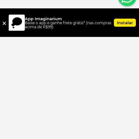
App Imaginarium
×
Instalar
Baixe o app e ganhe frete grátis* (nas compras
acima de R$99)