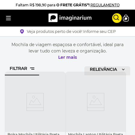
Faltam
R$ 198,90
para
O FRETE GRÁTIS*!
REGULAMENTO
Veja produtos perto de você! Informe seu CEP
Mochila de viagem espaçosa e confortável, ideal para
levar tudo com leveza e organização.
Ler mais
FILTRAR
RELEVÂNCIA
Bolsa Mochila Utilitária Preta
Mochila Laptop Utilitária Preta