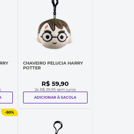
RRY
CHAVEIRO PELUCIA HARRY
POTTER
R$
59
,
90
s
2
x
R$ 29,95
sem juros
A
ADICIONAR À SACOLA
-
50%