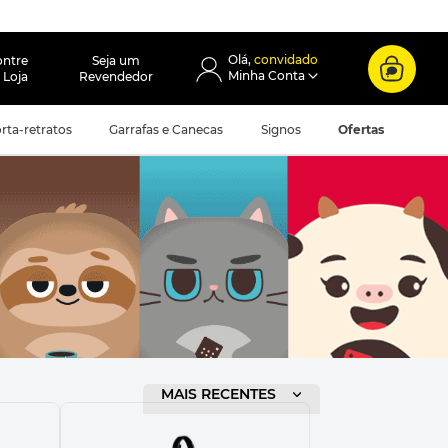
convidado
ontre
Seja um
 Loja
Revendedor
rta-retratos
Garrafas e Canecas
Signos
Ofertas
ORDENAR POR
MAIS RECENTES