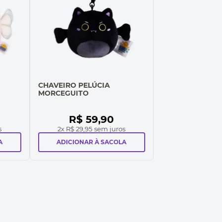
CHAVEIRO PELÚCIA
MORCEGUITO
R$
59
,
90
s
2
x
R$ 29,95
sem juros
A
ADICIONAR À SACOLA