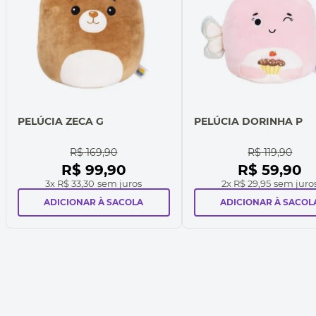
PELÚCIA ZECA G
PELÚCIA DORINHA P
R$
169
,
90
R$
119
,
90
R$
99
,
90
R$
59
,
90
3
x
R$ 33,30
sem juros
2
x
R$ 29,95
sem juro
ADICIONAR À SACOLA
ADICIONAR À SACOL