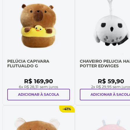
PELÚCIA CAPIVARA
CHAVEIRO PELUCIA HA
FLUTUALDO G
POTTER EDWIGES
R$
169
,
90
R$
59
,
90
6
x
R$ 28,31
sem juros
2
x
R$ 29,95
sem juro
ADICIONAR À SACOLA
ADICIONAR À SACOL
-
41%