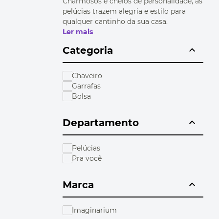
Charmosos e cheios de personalidade, as
10
º
bolsa termica
pelúcias trazem alegria e estilo para
qualquer cantinho da sua casa.
Ler mais
Categoria
Chaveiro
Garrafas
Bolsa
Departamento
Pelúcias
Pra você
Marca
Imaginarium