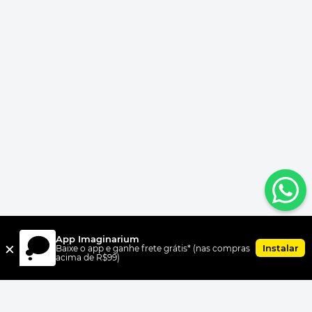
App Imaginarium
×
Instalar
Baixe o app e ganhe frete grátis* (nas compras
acima de R$99)