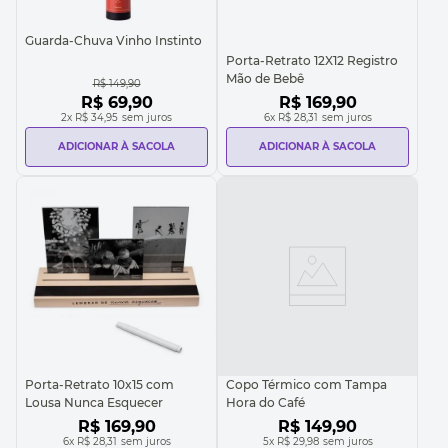
Guarda-Chuva Vinho Instinto
Porta-Retrato 12X12 Registro
Mão de Bebê
R$
149
,
90
R$
69
,
90
R$
169
,
90
2
x
R$ 34,95
sem juros
6
x
R$ 28,31
sem juros
ADICIONAR À SACOLA
ADICIONAR À SACOLA
Porta-Retrato 10x15 com
Copo Térmico com Tampa
Lousa Nunca Esquecer
Hora do Café
R$
169
,
90
R$
149
,
90
6
x
R$ 28,31
sem juros
5
x
R$ 29,98
sem juros