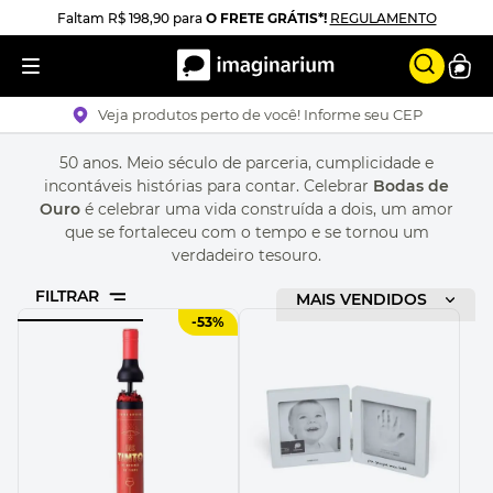
Faltam
R$ 198,90
para
O FRETE GRÁTIS*!
REGULAMENTO
Veja produtos perto de você! Informe seu CEP
50 anos. Meio século de parceria, cumplicidade e
incontáveis histórias para contar. Celebrar
Bodas de
Ouro
é celebrar uma vida construída a dois, um amor
que se fortaleceu com o tempo e se tornou um
verdadeiro tesouro.
FILTRAR
ORDENAR POR
MAIS VENDIDOS
-
53%